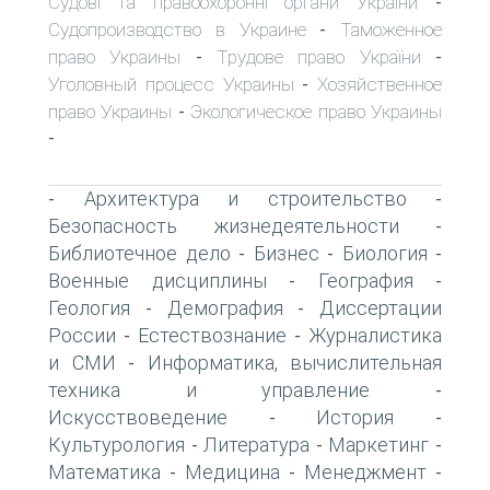
Судові та правоохоронні органи України
-
Судопроизводство в Украине
Таможенное
-
право Украины
Трудове право України
-
-
Уголовный процесс Украины
Хозяйственное
-
право Украины
Экологическое право Украины
-
-
Архитектура и строительство
-
-
Безопасность жизнедеятельности
-
Библиотечное дело
Бизнес
Биология
-
-
-
Военные дисциплины
География
-
-
Геология
Демография
Диссертации
-
-
России
Естествознание
Журналистика
-
-
и СМИ
Информатика, вычислительная
-
техника и управление
-
Искусствоведение
История
-
-
Культурология
Литература
Маркетинг
-
-
-
Математика
Медицина
Менеджмент
-
-
-