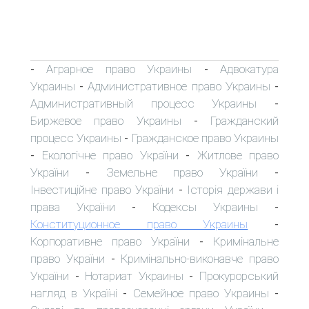
Аграрное право Украины
Адвокатура
-
-
Украины
Административное право Украины
-
-
Административный процесс Украины
-
Биржевое право Украины
Гражданский
-
процесс Украины
Гражданское право Украины
-
Екологічне право України
Житлове право
-
-
України
Земельне право України
-
-
Інвестиційне право України
Історія держави і
-
права України
Кодексы Украины
-
-
Конституционное право Украины
-
Корпоративне право України
Кримінальне
-
право України
Кримінально-виконавче право
-
України
Нотариат Украины
Прокурорський
-
-
нагляд в Україні
Семейное право Украины
-
-