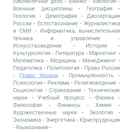
Библиотечное дело
Бизнес
Биология
-
-
-
Военные дисциплины
География
-
-
Геология
Демография
Диссертации
-
-
России
Естествознание
Журналистика
-
-
и СМИ
Информатика, вычислительная
-
техника и управление
-
Искусствоведение
История
-
-
Культурология
Литература
Маркетинг
-
-
-
Математика
Медицина
Менеджмент
-
-
-
Педагогика
Политология
Право России
-
-
Право України
Промышленность
-
-
-
Психология
Реклама
Религиоведение
-
-
-
Социология
Страхование
Технические
-
-
науки
Учебный процесс
Физика
-
-
-
Философия
Финансы
Химия
-
-
-
Художественные науки
Экология
-
-
Экономика
Энергетика
Юриспруденция
-
-
Языкознание
-
-