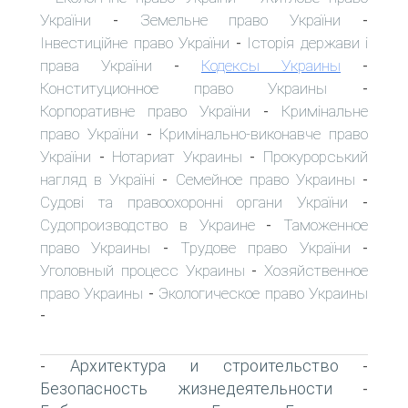
України
Земельне право України
-
-
Інвестиційне право України
Історія держави і
-
права України
Кодексы Украины
-
-
Конституционное право Украины
-
Корпоративне право України
Кримінальне
-
право України
Кримінально-виконавче право
-
України
Нотариат Украины
Прокурорський
-
-
нагляд в Україні
Семейное право Украины
-
-
Судові та правоохоронні органи України
-
Судопроизводство в Украине
Таможенное
-
право Украины
Трудове право України
-
-
Уголовный процесс Украины
Хозяйственное
-
право Украины
Экологическое право Украины
-
-
Архитектура и строительство
-
-
Безопасность жизнедеятельности
-