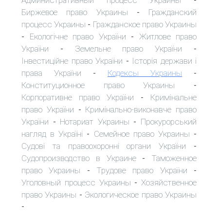
-
Биржевое право Украины
Гражданский
-
процесс Украины
Гражданское право Украины
-
Екологічне право України
Житлове право
-
-
України
Земельне право України
-
-
Інвестиційне право України
Історія держави і
-
права України
Кодексы Украины
-
-
Конституционное право Украины
-
Корпоративне право України
Кримінальне
-
право України
Кримінально-виконавче право
-
України
Нотариат Украины
Прокурорський
-
-
нагляд в Україні
Семейное право Украины
-
-
Судові та правоохоронні органи України
-
Судопроизводство в Украине
Таможенное
-
право Украины
Трудове право України
-
-
Уголовный процесс Украины
Хозяйственное
-
право Украины
Экологическое право Украины
-
-