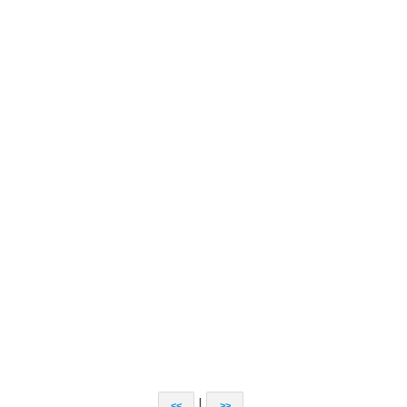
|
<<
>>