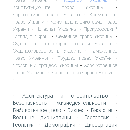
-
-
Конституционное право Украины
-
Корпоративне право України
Кримінальне
-
право України
Кримінально-виконавче право
-
України
Нотариат Украины
Прокурорський
-
-
нагляд в Україні
Семейное право Украины
-
-
Судові та правоохоронні органи України
-
Судопроизводство в Украине
Таможенное
-
право Украины
Трудове право України
-
-
Уголовный процесс Украины
Хозяйственное
-
право Украины
Экологическое право Украины
-
-
Архитектура и строительство
-
-
Безопасность жизнедеятельности
-
Библиотечное дело
Бизнес
Биология
-
-
-
Военные дисциплины
География
-
-
Геология
Демография
Диссертации
-
-