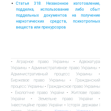
Статья 318. Незаконное изготовление,
подделка, использование либо сбыт
поддельных документов на получение
наркотических средств, психотропных
веществ или прекурсоров
Аграрное право Украины
Адвокатура
-
-
Украины
Административное право Украины
-
-
Административный процесс Украины
-
Биржевое право Украины
Гражданский
-
процесс Украины
Гражданское право Украины
-
Екологічне право України
Житлове право
-
-
України
Земельне право України
-
-
Інвестиційне право України
Історія держави і
-
права України
Кодексы Украины