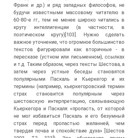
Франк и др.) и ряд западных философов, не
будучи известными массовому читателю в
60-80-е гг., тем не менее широко читались в
кругу интеллигенции (в частности, в
поэтическом кругу)[103]. Нужно сделать
важное уточнение, что огромное большинство
текстов фигурировали как вторичные - в
пересказе (устном или письменном), ссылках
и т.д. Таким образом, через тексты Шестова, а
затем через устные беседы становятся
популярными Паскаль и Кьеркегор и их
термины (например, кьеркегоровский термин
страх становится популярным через
шестовскую интерпретацию, связывающую
Кьеркегора и Паскаля: «пропасть, от которой
не мог избавиться Паскаль и его безумный
страх перед пропастью желанней, чем
твердая почва и спокойствие духа» [Шестов