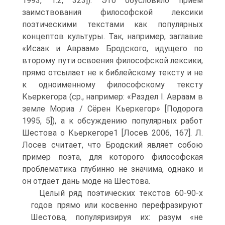
1993, Т.2, 323]). Это обусловило прием
заимствования философской лексики
поэтическими текстами как популярных
концептов культуры. Так, например, заглавие
«Исаак и Авраам» Бродского, идущего по
второму пути освоения философской лексики,
прямо отсылает не к библейскому тексту и не
к одноименному философскому тексту
Кьеркегора (ср., например: «Раздел I. Авраам в
земле Мориа / Сёрен Кьеркегор» [Подорога
1995, 5]), а к обсуждению популярных работ
Шестова о Кьеркегоре1 [Лосев 2006, 167]. Л.
Лосев считает, что Бродский являет собою
пример поэта, для которого философская
проблематика глубинно не значима, однако и
он отдает дань моде на Шестова.
Целый ряд поэтических текстов 60-90-х
годов прямо или косвенно перефразируют
Шестова, популяризируя их: разум «не