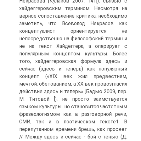
Некрасова [Кулаков 2007, 141]), связью с
хайдеггеровским термином. Несмотря на
верное сопоставление критика, необходимо
заметить, что Всеволод Некрасов как
концептуалист ориентируется не
непосредственно на философский термин и
не на текст Хайдеггера, а оперирует с
популярным концептом культуры. Более
того, хайдеггеровская формула здесь и
сейчас (здесь и теперь) как популярный
концепт («ХІХ век жил предвестием,
мечтой, обетованием, а ХХ век провозгласил
действие здесь и теперь» [Бадью 2009, пер.
М. Титовой ]), не просто заимствуется
языком культуры, но становится частотным
фразеологизмом как в разговорной речи,
СМИ, так и в поэтическом тексте1: В
перепутанном времени брешь, как просвет
// Между здесь и сейчас - бой с тенью (Д.