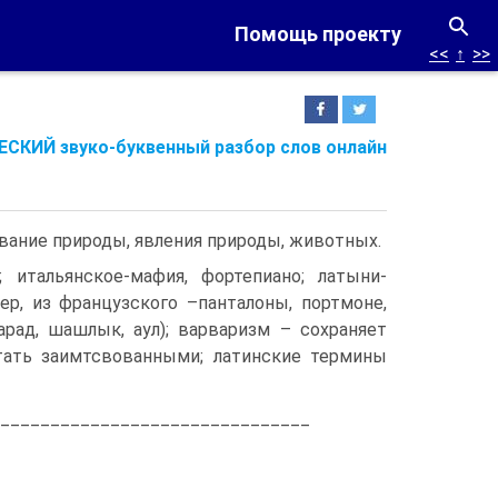
Помощь проекту
<<
↑
>>
СКИЙ звуко-буквенный разбор слов онлайн
звание природы, явления природы, животных.
 итальянское-мафия, фортепиано; латыни-
аер, из французского –панталоны, портмоне,
рад, шашлык, аул); варваризм – сохраняет
стать заимтсвованными; латинские термины
_______________________________