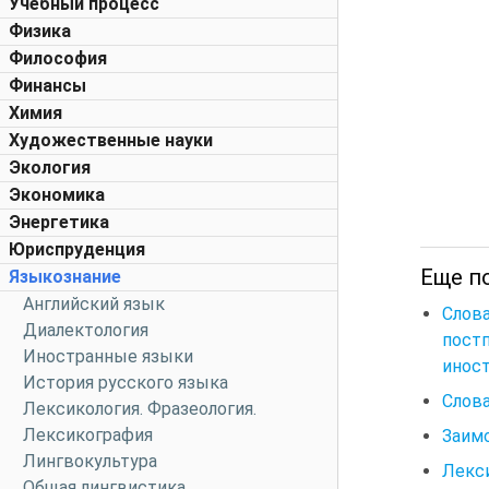
Учебный процесс
Физика
Философия
Финансы
Химия
Художественные науки
Экология
Экономика
Энергетика
Юриспруденция
Еще по
Языкознание
Английский язык
Слова
Диалектология
пост
Иностранные языки
иност
История русского языка
Слова
Лексикология. Фразеология.
Лексикография
Заимс
Лингвокультура
Лекси
Общая лингвистика