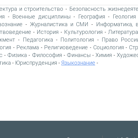
ектура и строительство
Безопасность жизнедеят
-
ия
Военные дисциплины
География
Геология
-
-
-
вознание
Журналистика и СМИ
Информатика, 
-
-
твоведение
История
Культурология
Литература
-
-
-
жмент
Педагогика
Политология
Право Росси
-
-
-
огия
Реклама
Религиоведение
Социология
Ст
-
-
-
-
с
Физика
Философия
Финансы
Химия
Художе
-
-
-
-
-
тика
Юриспруденция
Языкознание
-
-
-