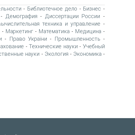
ельности
Библиотечное дело
Бизнес
-
-
-
Демография
Диссертации России
-
-
-
вычислительная техника и управление
-
Маркетинг
Математика
Медицина
-
-
-
-
и
Право України
Промышленность
-
-
-
рахование
Технические науки
Учебный
-
-
ственные науки
Экология
Экономика
-
-
-