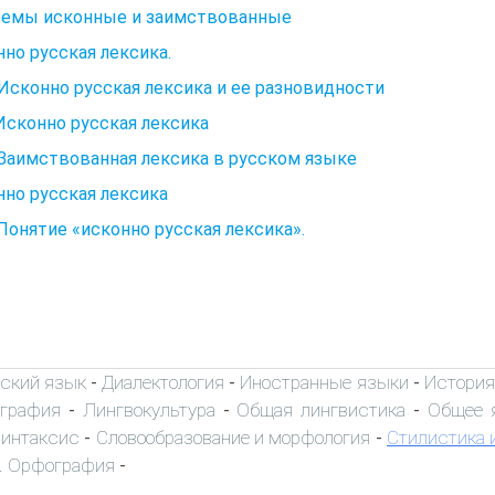
емы исконные и заимствованные
но русская лексика.
. Исконно русская лексика и ее разновидности
 Исконно русская лексика
. Заимствованная лексика в русском языке
но русская лексика
 Понятие «исконно русская лексика».
ский язык
Диалектология
Иностранные языки
История
-
-
-
ография
Лингвокультура
Общая лингвистика
Общее 
-
-
-
интаксис
Словообразование и морфология
Стилистика и
-
-
. Орфография
-