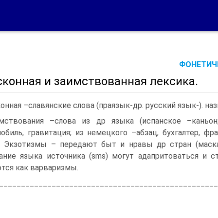
ФОНЕТИЧЕ
сконная и заимствованная лексика.
онная –славянские слова (праязык-др. русский язык-). на
мствования –слова из др языка (испанское –каньон;
обиль, гравитация; из немецкого –абзац, бухгалтер, фр
. Экзотизмы – передают быт и нравы др стран (маска
ание языка источника (sms) могут адапритоваться и 
тся как варваризмы.
__________________________________________________