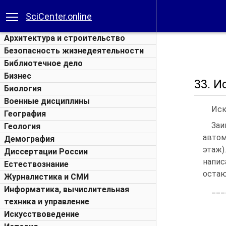
SciCenter.online
Архитектура и строительство
Безопасность жизнедеятельности
Библиотечное дело
Бизнес
33. И
Биология
Военные дисциплины
Иск
География
Заи
Геология
автом
Демография
этаж)
Диссертации России
напис
Естествознание
остаю
Журналистика и СМИ
Информатика, вычислительная
___
техника и управление
Искусствоведение