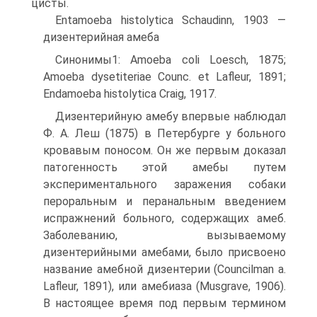
цисты.
Entamoeba histolytica Schaudinn, 1903 —
дизентерийная амеба
Синонимы1: Amoeba coli Loesch, 1875;
Amoeba dysetiteriae Counc. et Lafleur, 1891;
Endamoeba histolytica Craig, 1917.
Дизентерийную амебу впервые наблюдал
Ф. А. Леш (1875) в Петербурге у больного
кровавым поносом. Он же первым доказал
патогенность этой амебы путем
экспериментального заражения собаки
пероральным и перанальным введением
испражнений больного, содержащих амеб.
Заболеванию, вызываемому
дизентерийными амебами, было присвоено
название амебной дизентерии (Councilman a.
Lafleur, 1891), или амебиаза (Musgrave, 1906).
В настоящее время под первым термином