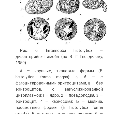
Рис. 6. Entamoeba histolytica —
дизентерийная амеба (по В. Г. Гнездилову,
1959).
А — крупные, тканевые формы (Е.
histolytica forma magna): а, б — с
фагоцитированными эритроцитами, в — без
эритроцитов, с вакуолиэированной
цитоплазмой; I — ядро, 2 — псевдоподия, 3 —
эритроцит, 4 — кариосома; Б — мелкие,
просветные формы (Е. histolytica forma
minuta); В — цисты: а — одноядерная, б —