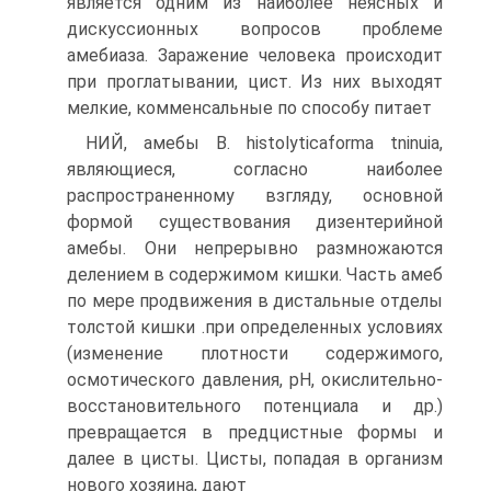
является одним из наиболее неясных и
дискуссионных вопросов проблеме
амебиаза. Заражение человека происходит
при проглатывании, цист. Из них выходят
мелкие, комменсальные по способу питает
НИЙ, амебы В. histolyticaforma tninuia,
являющиеся, согласно наиболее
распространенному взгляду, основной
формой существования дизентерийной
амебы. Они непрерывно размножаются
делением в содержимом кишки. Часть амеб
по мере продвижения в дистальные отделы
толстой кишки .при определенных условиях
(изменение плотности содержимого,
осмотического давления, pH, окислительно-
восстановительного потенциала и др.)
превращается в предцистные формы и
далее в цисты. Цисты, попадая в организм
нового хозяина, дают