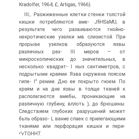
Kradolfer, 1964; £, Artigas, 1966).
III;.. Разжиженные клетки стенки толстой
кишки потребляются аме- JfiHSaMU, в
результате чего развиваются гнойно-
некротические узелки мв слизистой. При
прорыве узелков образуются язвы
различных раз- III меров — от
микроскопических до значительных, в
несколько квадрат- I ных сантиметров, с
подрытыми краями. Язва окружена поясом
гипе- I" ремии. Дно ее покрыто гноем. По
краям и на дне язвы в толще тканей к
располагаются амебы, проникающие на
различную глубину, вплоть ); до брюшины.
Следствием глубоких разрушений может
бьпь образо- L вание спаек с прилегающими
тканями или перфорация кишки и пери-
•'ѵТОННТ.