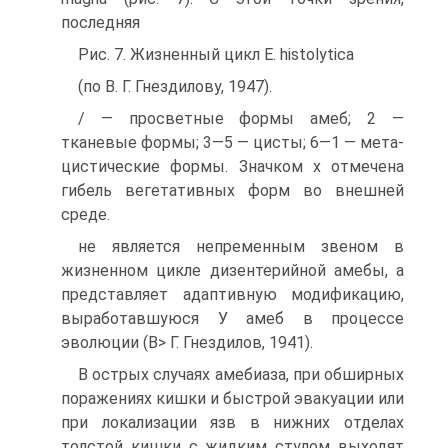
последняя
Рис. 7. Жизненный цикл Е. histolytica
(по В. Г. Гнездилову, 1947).
/ — просветные формы амеб; 2 —
тканевые формы; 3—5 — цисты; 6—1 — мета-
цистические формы. Значком х отмечена
гибель вегетативных форм во внешней
среде.
не является непременным звеном в
жизненном цикле дизентерийной амебы, а
представляет адаптивную модификацию,
выработавшуюся У амеб в процессе
эволюции (В> Г. Гнездилов, 1941).
В острых случаях амебиаза, при обширных
поражениях кишки и быстрой эвакуации или
при локализации язв в нижних отделах
толстой кишки с жидким стулом выходят