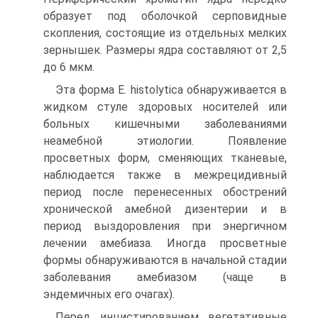
образует под оболочкой серповидные
скопления, состоящие из отдельных мелких
зернышек. Размеры ядра составляют от 2,5
до 6 мкм.
Эта форма Е. histolytica обнаруживается в
жидком стуле здоровых носителей или
больных кишечными заболеваниями
неамебной этиологии. Появление
просветных форм, сменяющих тканевые,
наблюдается также в межрецидивный
период после перенесенных обострений
хронической амебной дизентерии и в
период выздоровления при энергичном
лечении амебиаза. Иногда просветные
формы обнаруживаются в начальной стадии
заболевания амебиазом (чаще в
эндемичных его очагах).
Перед инцистированием вегетативные