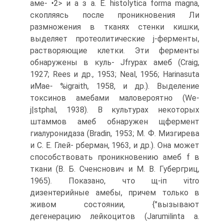
аме- •2> и а з а. Е. histolytica forma magna,
скопляясь после проникновения Ли
размножения в тканях стенки кишки,
выделяет протеолитические j-ферменты,
растворяющие клетки. Эти ферменты
обнаружены в куль- Jfrypax амеб (Craig,
1927; Rees и др., 1953; Neal, 1956; Harinasuta
иМае- %igraith, 1958, и др.). Выделение
токсинов амебами маловероятно (We-
j|stphal, 1938). В культурах некоторых
штаммов амеб обнаружен щфермент
гиалуронидаза (Bradin, 1953; М. Ф. Мизгирева
и С. Е. Глей- рберман, 1963, и др.). Она может
способствовать проникновению амеб f в
ткани (В. Б. Сченснович и М. В. Губергриц,
1965). Показано, что щ-іп vitro
дизентерийные амебы, причем только в
живом состоянии, {"вызывают
дегенерацию лейкоцитов (Jarumilinta a.