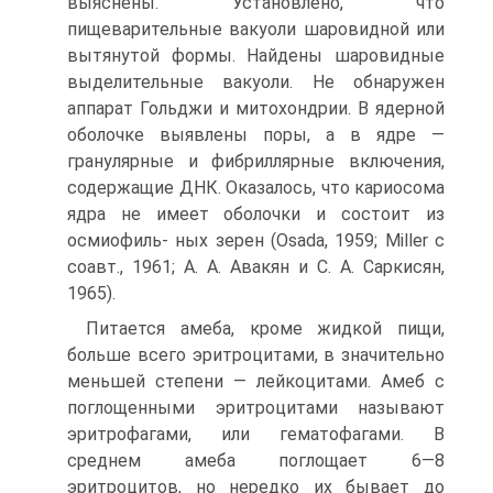
выяснены. Установлено, что
пищеварительные вакуоли шаровидной или
вытянутой формы. Найдены шаровидные
выделительные вакуоли. Не обнаружен
аппарат Гольджи и митохондрии. В ядерной
оболочке выявлены поры, а в ядре —
гранулярные и фибриллярные включения,
содержащие ДНК. Оказалось, что кариосома
ядра не имеет оболочки и состоит из
осмиофиль- ных зерен (Osada, 1959; Miller с
соавт., 1961; А. А. Авакян и С. А. Саркисян,
1965).
Питается амеба, кроме жидкой пищи,
больше всего эритроцитами, в значительно
меньшей степени — лейкоцитами. Амеб с
поглощенными эритроцитами называют
эритрофагами, или гематофагами. В
среднем амеба поглощает 6—8
эритроцитов, но нередко их бывает до