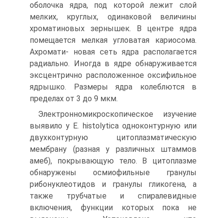
оболочка ядра, под которой лежит слой
мелких, круглых, одинаковой величины
хроматиновых зернышек. В центре ядра
помещается мелкая угловатая кариосома.
Ахромати- новая сеть ядра располагается
радиально. Иногда в ядре обнаруживается
эксцентрично расположенное оксифильное
ядрышко. Размеры ядра колеблются в
пределах от 3 до 9 мкм.
Электронномикроскопическое изучение
выявило у Е. histolytica одноконтурную или
двухконтурную цитоплазматическую
мембрану (разная у различных штаммов
амеб), покрывающую тело. В цитоплазме
обнаружены осмиофильные гранулы
рибонуклеотидов и гранулы гликогена, а
также трубчатые и спиралевидные
включения, функции которых пока не