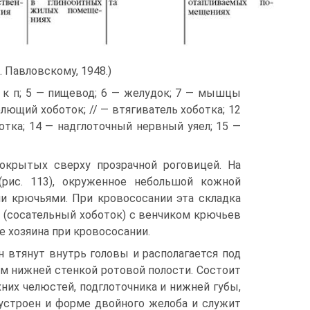
. Павловскому, 1948.)
т к п; 5 — пищевод; 6 — желудок; 7 — мышцы
олющий хоботок; // — втягиватель хоботка; 12
тка; 14 — надглоточный нервный уяел; 15 —
окрытых сверху прозрачной роговицей. На
рис. 113), окруженное небольшой кожной
ми крючьями. При кровососании эта складка
 (сосательный хоботок) с венчиком крючьев
 хозяина при кровососании.
 втянут внутрь головы и располагается под
м нижней стенкой ротовой полости. Состоит
хних челюстей, подглоточника и нижней губы,
 устроен и форме двойного желоба и служит