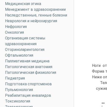
Медицинская этика
Менеджмент в здравоохранении
Наследственные, генные болезни
Неврология и нейрохирургия
Нефрология
Онкология
Организация системы
здравоохранения
Оториноларингология
Офтальмология
Паллиативная медицина
Ноги от
Патологическая анатомия
Форма т
Патологическая физиология
Ниже оп
Педиатрия
Тел
Подготовка спортсменов
сужив
Пульмонология
Реабилитация инвалидов
Токсикология
Травматология