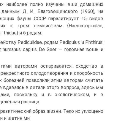
х наиболее полно изучены вши домашних
данным Д. И. Благовещенского (1960), на
ающих фауны СССР паразитирует 15 видов
их к трем семействам {Haematopinidae,
- thidae) и 6 родам.
тву Pediculidae, родам Pediculus и Phthirus:
P. humanus capitis De Geer — головная вошь и
гими авторами оспаривается: сходство в
рекрестного оплодотворения и способность
х болезней позволили этим авторам считать
е вдаваясь в детали этого вопроса, здесь мы
ми, поскольку и в экологическом, и в
еленная разница.
разитический образ жизни. Тело их уплощено
и и щетин ми.