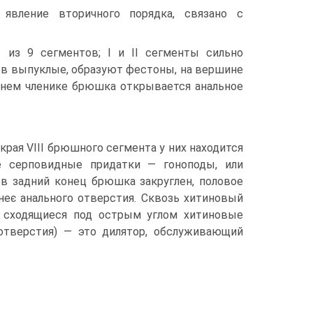
вление вторичного порядка, связано с
из 9 сегментов; I и II сегменты сильно
ов выпуклые, образуют фестоны, на вершине
днем членике брюшка открывается анальное
 края VIII брюшного сегмента у них находится
ые серповидные придатки — гоноподы, или
в задний конец брюшка закруглен, половое
неє анального отверстия. Сквозь хитиновый
е сходящиеся под острым углом хитиновые
отверстия) — это дилятор, обслуживающий