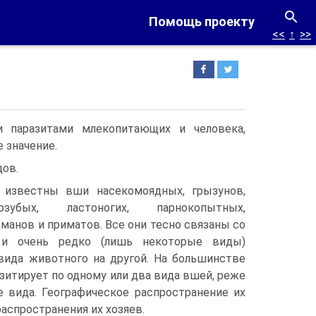
Помощь проекту
<<
↑
>>
 паразитами млекопитающих и человека,
 значение.
дов.
 известны вши насекомоядных, грызунов,
озубых, ластоногих, парнокопытных,
манов и приматов. Все они тесно связаны со
 и очень редко (лишь некоторые виды)
 вида животного на другой. На большинстве
итирует по одному или два вида вшей, реже
е вида. Географическое распространение их
аспространения их хозяев.