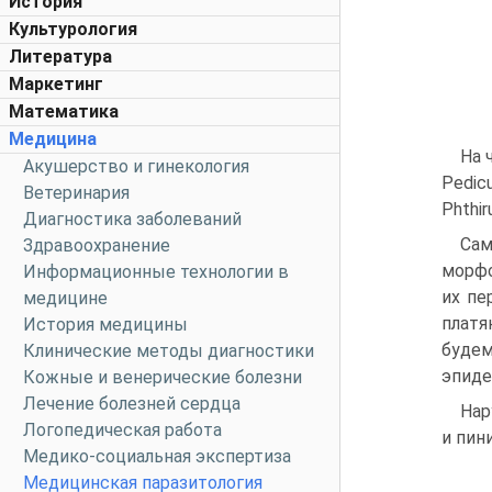
История
Культурология
Литература
Маркетинг
Математика
Медицина
На 
Акушерство и гинекология
Pedic
Ветеринария
Phthir
Диагностика заболеваний
Сам
Здравоохранение
морфо
Информационные технологии в
их пе
медицине
платя
История медицины
буде
Клинические методы диагностики
эпиде
Кожные и венерические болезни
Лечение болезней сердца
Нар
Логопедическая работа
и пин
Медико-социальная экспертиза
Медицинская паразитология