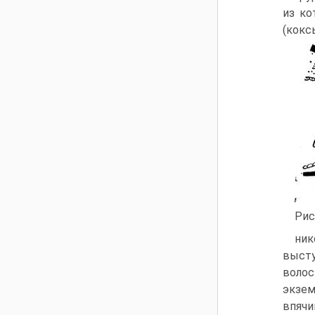
из ко
(коксы
Рис
ник
высту
волос
экзем
впячи