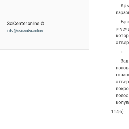
Кр
параз
Брю
SciCenter.online ©
редуц
info@scicenter.online
котор
отвер
т
Зад
полов
гонап
отвер
покро
полос
копул
114,6).