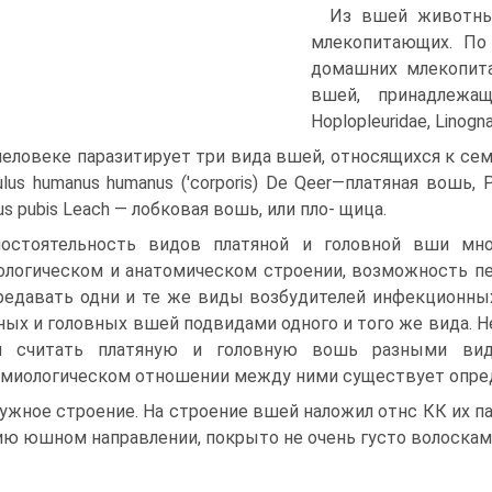
Из вшей животны
млекопитающих. По 
домашних млекопит
вшей, принадлежащ
Hoplopleuridae, Linogna
человеке паразитирует три вида вшей, относящихся к семейс
ulus humanus humanus ('corporis) De Qeer—платяная вошь, 
us pubis Leach — лобковая вошь, или пло- щица.
остоятельность видов платяной и головной вши мно
логическом и анатомическом строении, возможность пе
редавать одни и те же виды возбудителей инфекционны
ных и головных вшей подвидами одного и того же вида. Н
м считать платяную и головную вошь разными вида
миологическом отношении между ними существует опред
ужное строение. На строение вшей наложил отнс КК их па
ию юшном направлении, покрыто не очень густо волоскам