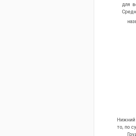
для в
Средн
наз
Нижний 
то, по 
Гру