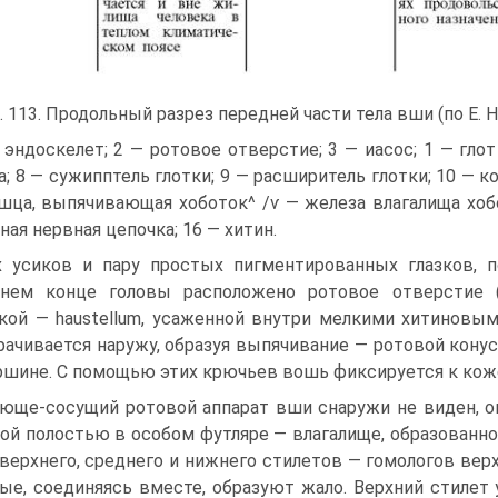
. 113. Продольный разрез передней части тела вши (по Е. Н
 эндоскелет; 2 — ротовое отверстие; 3 — иасос; 1 — гло
а; 8 — сужипптель глотки; 9 — расширитель глотки; 10 — к
ца, выпячивающая хоботок^ /ѵ — железа влагалища хобо
ая нервная цепочка; 16 — хитин.
 усиков и пару простых пигментированных глазков, п
днем конце головы расположено ротовое отверстие (
кой — haustellum, усаженной внутри мелкими хитиновы
ачивается наружу, образуя выпячивание — ротовой конус
ршине. С помощью этих крючьев вошь фиксируется к коже
юще-сосущий ротовой аппарат вши снаружи не виден, он
ой полостью в особом футляре — влагалище, образованно
 верхнего, среднего и нижнего стилетов — гомологов вер
ые, соединяясь вместе, образуют жало. Верхний стилет