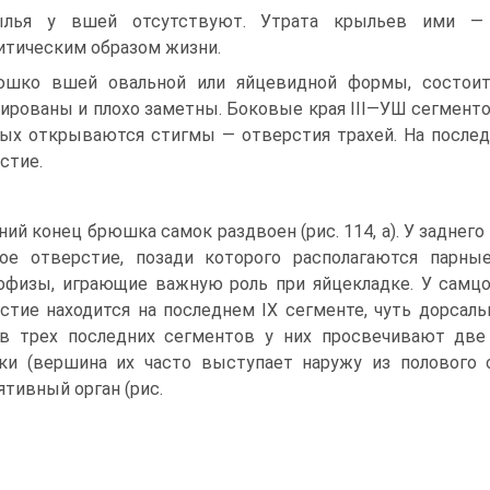
ылья у вшей отсутствуют. Утрата крыльев ими — я
итическим образом жизни.
шко вшей овальной или яйцевидной формы, состоит 
ированы и плохо заметны. Боковые края III—УШ сегмент
ых открываются стигмы — отверстия трахей. На после
стие.
ний конец брюшка самок раздвоен (рис. 114, а). У заднего
ое отверстие, позади которого располагаются парн
офизы, играющие важную роль при яйцекладке. У самцо
стие находится на последнем IX сегменте, чуть дорсаль
в трех последних сегментов у них просвечивают дв
ки (вершина их часто выступает наружу из полового 
ятивный орган (рис.