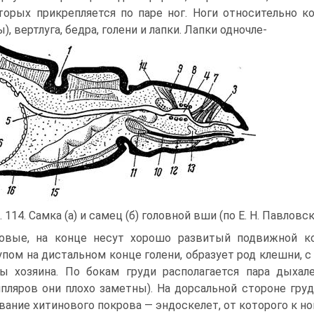
торых прикрепляется по паре ног. Ноги относительно ко
), вертлуга, бедра, голени и лапки. Лапки одночле-
. 114. Самка (а) и самец (б) головной вши (по Е. Н. Павловск
овые, на конце несут хорошо развитый подвижной ко
пом на дистальном конце голени, образует род клешни, 
ы хозяина. По бокам груди располагается пара дыхал
пляров они плохо заметны). На дорсальной стороне груд
вание хитинового покрова — эндоскелет, от которого к 