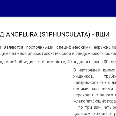
Д ANOPLURA (S1PHUNCULATA) - ВШИ
 являются постоянными специфическими наружными
ими важное эпизоотоло- гическое и эпидемиологическое
яд вшей объединяет 6 семейств, 40 родов и около 200 ви
В настоящее время
хищников, трубк
непарнокопытных, да
своими хозяевами
переходят с одного
млекопитающих параз
— по три или четыр
целиком зависит от р