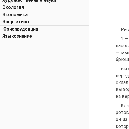
Художественные науки
Экология
Экономика
Энергетика
Юриспруденция
Рис
Языкознание
1 —
насос
— мыш
брюшн
вых
пере
склад
вывор
на ве
Кол
ротов
он из
котор