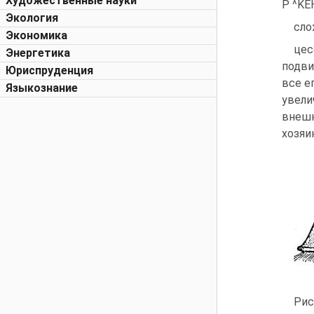
Художественные науки
Р ^K
Экология
сло
Экономика
цес
Энергетика
подви
Юриспруденция
все е
Языкознание
увели
внешн
хозяи
Рис