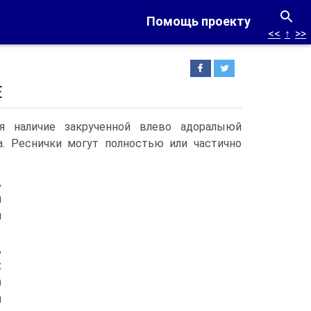
Помощь проекту
<<
↑
>>
Е
ся наличие закрученной влево адоралыюй
а. Реснички могут полностью или частично
,
я
м
,
х
)
й