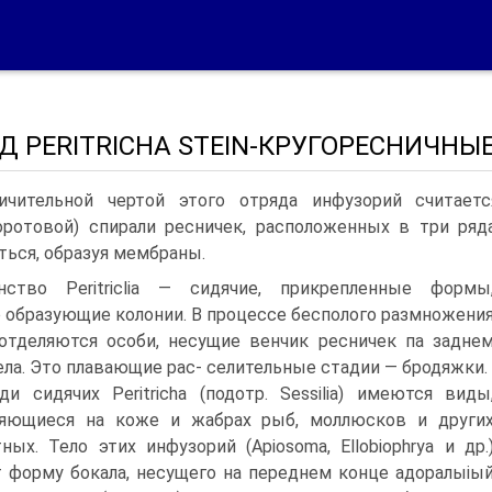
Д PERITRICHA STEIN-КРУГОРЕСНИЧНЫ
ичительной чертой этого отряда инфузорий считает
оротовой) спирали ресничек, расположенных в три ряд
ться, образуя мембраны.
нство Peritriclia — сидячие, прикрепленные формы
 образующие колонии. В процессе бесполого размножени
отделяются особи, несущие венчик ресничек па задне
ела. Это плавающие рас- селительные стадии — бродяжки.
ди сидячих Peritricha (подотр. Sessilia) имеются виды
ляющиеся на коже и жабрах рыб, моллюсков и други
ных. Тело этих инфузорий (Apiosoma, Ellobiophrya и др.
 форму бокала, несущего на переднем конце адоралыіы