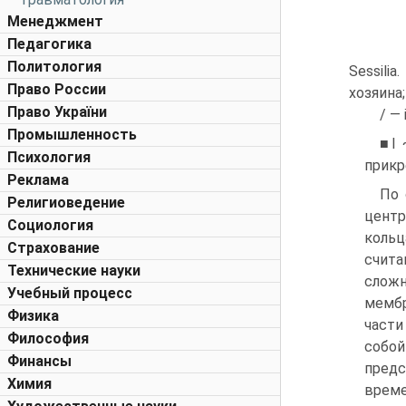
Менеджмент
Педагогика
Политология
Sessili
Право России
хозяина;
Право України
/ — 
Промышленность
■I 
Психология
прикр
Реклама
По 
Религиоведение
центр
Социология
кольц
Страхование
счита
Технические науки
сложн
Учебный процесс
мембр
Физика
части
Философия
собой
Финансы
предс
Химия
време