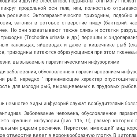
ходины и другие Urceolariidae подвижны. Опп могут ползат
пикруг продольной оси тела, или, полностью отрывая
ка ресничек. Эктопаразитнческпе триходины, подобно
ории, загоняя в ротовое отверстие пищу (бактерий, ча
чек. Но они захватывают также слизь и остатки разру
триходин (Trichodina urinaria и др.) перешли к эндопара
ных канальцах, яйцеводах и даже в кишечнике рыб (ск
ов, триходины питаются образующимся при этом тканевы
езни, вызываемые паразитическими инфузориями
ди заболеваний, обусловленных паразитированием инфузо
ни рыб, нередко ’ принимающие характер опустошител
ость для молоди рыб, выращиваемых в прудовых рыбово
ь немногие виды инфузорий служат возбудителями болез
антидиаз. Заболевание человека, обусловленное паразити
. Это крупные инфузории (рис. 115, Л), размер которых
льными рядами ресничек. Перистом, имеющий’ вид коро
ое отверстие ведет в воронкообразную глотку. В цитопла