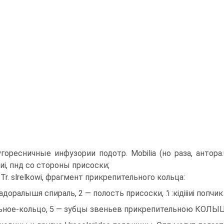
горесничные инфузории подотр. Mobilia (но раза, антора.ч).
циі, пнд со стороны присоски;
 Tr. slrelkowi, фрагмент прикрепительного кольца:
 адоралышя спираль, 2 — полость присоски, .'і :кідіііиі попчи
ьное-кольцо, 5 — зубцы звеньев прикрепительною КОЛЫЦ