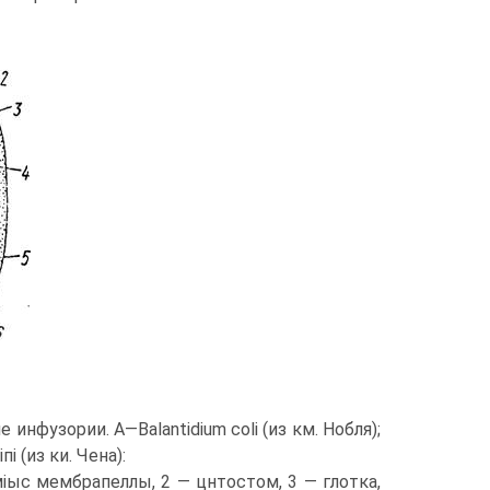
 инфузории. А—Balantidium coli (из км. Нобля);
пі (из ки. Чена):
іыс мембрапеллы, 2 — цнтостом, 3 — глотка,