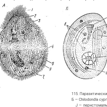
.
115. Паразитические
Б — Chilodondla сургі
J — пернстомалм