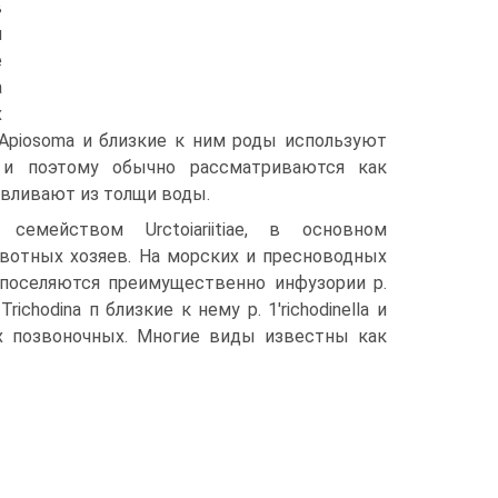
в
и
е
а
х
. Apiosoma и близкие к ним роды используют
 и поэтому обычно рассматриваются как
вливают из толщи воды.
 семейством Urctoiariitiae, в основном
вотных хозяев. На морских и пресноводных
 поселяются преимущественно инфузории р.
chodina п близкие к нему р. 1'richodinella и
ных позвоночных. Многие виды известны как