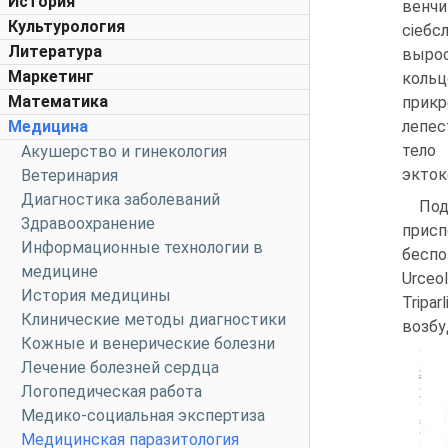
История
венчи
Культурология
сіеб
Литература
вырос
Маркетинг
кольц
Математика
прик
Медицина
лепес
тело
Акушерство и гинекология
экток
Ветеринария
Диагностика заболеваний
Под
Здравоохранение
присп
Информационные технологии в
беспо
медицине
Urceo
История медицины
Tripa
Клинические методы диагностики
возбу
Кожные и венерические болезни
Лечение болезней сердца
Логопедическая работа
Медико-социальная экспертиза
Медицинская паразитология