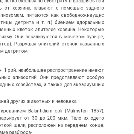
ь, легко скользя по субстрату н вращаясь при
сь от хозяина, плавают с помощью заднего
 апиозомам, питаются как свободножнвущнс
стицы детрита и т. п.) биением адоральных
шенных клеток эпителия хозяина. Некоторые
зитизму. Они локализуются в мочевом пузыре,
атов). Разрушая эпителий стенок названных
м детритом.
- 1 рий, наибольшее распространение имеют
ьных эпизоотий. Они представляют особую
дных хозяйствах, а также для аквариумных
ней других животных и человека.
рованием Balantidium coli (Malmsten, 1857).
 варьирует от 30 до 200 мкм. Тело их одето
ткой щели, расположен на переднем конце.
зме разб'роса-