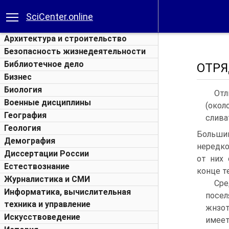
SciCenter.online
Архитектура и строительство
Безопасность жизнедеятельности
Библиотечное дело
ОТРЯ
Бизнес
Биология
Отл
Военные дисциплины
(окол
География
слива
Геология
Больши
Демография
нередко
Диссертации России
от них 
Естествознание
конце т
Журналистика и СМИ
Сре
Информатика, вычислительная
посе
техника и управление
жнзот
Искусствоведение
имеет