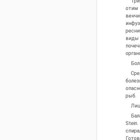
Три
отим 
венчи
инфуз
ресни
виды 
почеч
орган
Бол
Сре
болез
опасн
рыб.
Лиш
Бал
Stein
спира
Готов