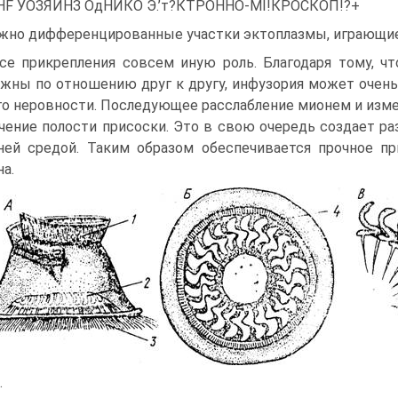
EHF УОЗЯИНЗ ОдНЙКО Э.’т?КТРОННО-МІ!КРОСКОП!?+
жно дифференцированные участки эктоплазмы, играющие
се прикрепления совсем иную роль. Благодаря тому, ч
жны по отношению друг к другу, инфузория может очень 
го неровности. Последующее расслабление мионем и изм
чение полости присоски. Это в свою очередь создает р
ей средой. Таким образом обеспечивается прочное пр
на.
.