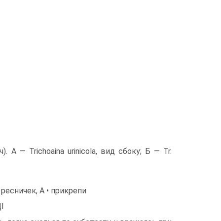
 А — Trichoaina urinicola, вид сбоку; Б — Tr.
к ресничек, А • прикрепи
І