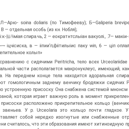
a. Л—Арю- soina doliaris (по Тимофееву); Б—Galiperia br
 В — отдельная особь (из кн. Нобля);
іі:к-|і;і.!іміая спира.чь, 2 — еократнтслыіан вакуолі., .7— макіи
~~ іцчісиска, в — ііпии‘п;фіітилыіис паку win, 6 — ціп о
епительное колып»
сравнению с сидячими Peritricha, тело всех Urceolariida
альной части располагается макронуклеус, имеющий, ка
а. На переднем конце тела находится адоральная спир
ют гомологичным заднему венчику бродяжки сидячих Per
о устроенную присоску. Она снабжена системой мнонсм
аной, которая играет важную роль в момент прикреплени
 присоски расположено прикрепительное кольцо (венчи
 звеньев. У р. Urceolaria это кольцо почти гладкое. 
тавляет собой нередко изогнутые или снабженные отро
ни считалось, что эти образования имеют хитиноидную 