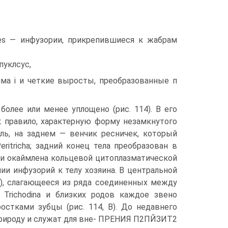
evipes — инфузории, прикрепившиеся к жабрам
-пуклсус,
плалма і и четкие выросты, преобразованные п
e более или менее уплощено (рис. 114). В его
к правило, характерную форму незамкнутого
аль, на заднем — венчик ресничек, который
itricha; задний конец тела преобразован в
 и окаймлена кольцевой цитоплазматической
и инфузорий к телу хозяина. В центральной
к), слагающееся из ряда соединенных между
У Trichodina и близких родов каждое звено
стками зубцы (рис. 114, В). До недавнего
природу и служат для вне- ПРЕНИЯ П2ПЙЗИТ2