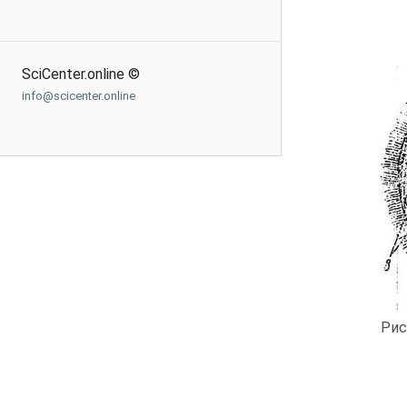
SciCenter.online ©
info@scicenter.online
Рис