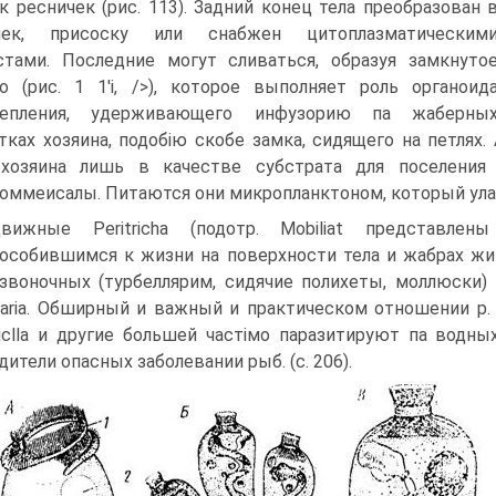
к ресничек (рис. 113). Задний конец тела преобразован 
слек, присоску или снабжен цитоплазматическим
тами. Последние могут сливаться, образуя замкнуто
о (рис. 1 1'і, />), которое выполняет роль органоид
репления, удерживающего инфузорию па жаберны
тках хозяина, подобію скобе замка, сидящего на петлях
 хозяина лишь в качестве субстрата для поселения
оммеисалы. Питаются они микропланктоном, который ула
вижные Peritricha (подотр. Mobiliat представлены
особившимся к жизни на поверхности тела и жабрах жи
звоночных (турбеллярим, сидячие полихеты, моллюски)
laria. Обширный и важный и практическом отношении р. Tri
rliclla и другие большей частімо паразитируют па вод
дители опасных заболевании рыб. (с. 206).