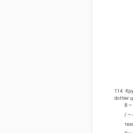
114. Кру
dottier 
В —
/ —
тел