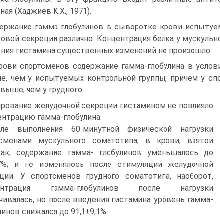
ная (Хаджиев К.Х., 1971).
ержание гамма-глобулинов в сыворотке крови ис­пытуе
овой секреции различно. Концентрация белка у мускульн
ния гистамина существен­ных изменений не произошло.
рови спортсменов содержание гамма-глобулина в услов
е, чем у испытуемых контрольной группы, причем у сп
 выше, чем у грудного.
ирование желудочной секреции гистамином не повлияло
ентрацию гамма-глобулина.
ле выполнения 60-минутной физической нагрузки
тсменами мускульного соматотипа, в крови, взятой
ак, со­держание гамма- глобулинов уменьшалось до
±7%; и не изменялось после стимуляции желудочной
ции. У спортсменов груд­ного соматотипа, наоборот,
ентрация гамма-глобулинов после нагрузки
чивалась, но после введения гистамина уровень гамма-
линов снижался до 91,1±9,1%.