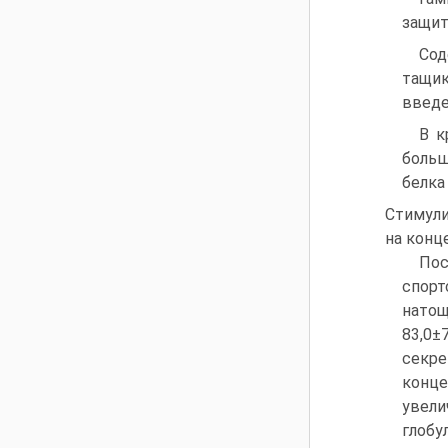
защит
Сод
тащик
введе
В к
больш
белка
Сти­мул
на конц
Пос
спор
натощ
83,0
секре
конц
увели
глобу