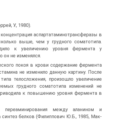
ей, У., 1980).
а концентрация аспартатаминотрансферазы в
колько выше, чем у грудного соматотипа.
одило к увеличению уровня фермента у
о он не изменялся.
ческого покоя в крови содержание фермента
тамина не из­менило данную картину. После
 типа телосложения, произошло увеличение
уе­мых грудного соматотипа изменений не
 приводила к повышению уровня фермента в
ии переаминирования между аланином и
 синтез белков (Филиппович Ю.Б., 1985, Мак-