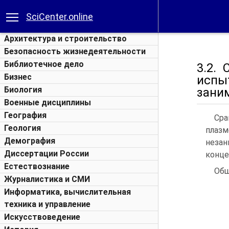
SciCenter.online
Архитектура и строительство
Безопасность жизнедеятельности
Библиотечное дело
3.2.
Бизнес
испы
Биология
зани
Военные дисциплины
География
Сра
Геология
плаз
Демография
незан
Диссертации России
конце
Естествознание
Общ
Журналистика и СМИ
Информатика, вычислительная
техника и управление
Искусствоведение