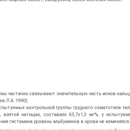
ны частично связывают значительную часть ионов кальция
ев Л.А. 1990).
спытуемых контрольной группы грудного сомато­типа те
, взятой натощак, составило 63,7±1,3 мг%, у испытуемы
ния гистамина уровень альбуминов в крови не изменялся.