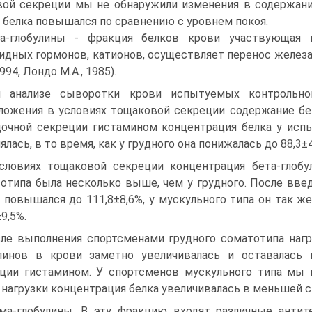
ой секреции мы не обнаружили изменения в содержа­ни
 белка повышался по сравнению с уровнем покоя.
а-глобулины - фракция белков крови участвующая в
идных гор­монов, катионов, осуществляет перенос железа 
1994, Лондо М.А., 1985).
 анализе сыворотки крови испытуемых контрольно
ложения в усло­виях тощаковой секреции содержание бе
очной секреции гистамином концентрация белка у исп
ялась, в то время, как у грудного она понижалась до 88,3±4
словиях тощаковой секреции концентрация бета-гло­б
отипа была несколько выше, чем у грудного. После введ
 повышался до 111,8±8,6%, у мускульного типа он так же
9,5%.
ле выполнения спортсменами грудного соматотипа нагр
линов в крови заметно увеличивалась и оставалась 
ции гистамином. У спортсменов мускульного типа мы 
 нагрузки концентрация белка увеличивалась в меньшей с
ма-глобулины. В эту фракцию входят различные ан­тит