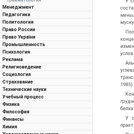
У с
Менеджмент
соста
Педагогика
меньш
Политология
муску
Право России
Пос
Право України
конце
Промышленность
измен
Психология
услов
Реклама
Аль
Религиоведение
углев
Социология
транс
Страхование
1985).
Технические науки
Кон
Учебный процесс
грудн
Физика
белка
Философия
У с
Финансы
практ
Химия