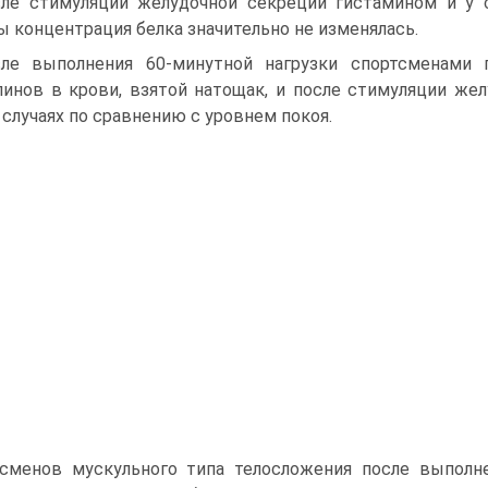
ле стимуляции желудочной секреции гистамином и у 
ы концент­рация белка значительно не изменялась.
ле выполнения 60-минутной нагрузки спортсменами г
линов в крови, взятой натощак, и после стимуляции же
 случаях по сравнению с уровнем покоя.
сменов мускульного типа телосложе­ния после выполн