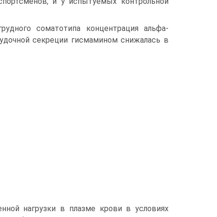
спортсменов, и у испытуемых контрольной
рудного соматотипа концентрация альфа-
лудочной секре­ции гисмамином снижалась в
енной нагрузки в плазме крови в условиях