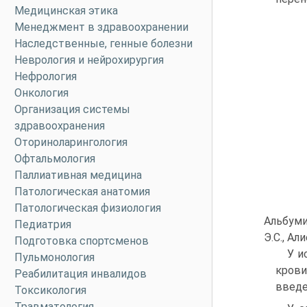
Медицинская этика
Менеджмент в здравоохранении
Наследственные, генные болезни
Неврология и нейрохирургия
Нефрология
Онкология
Организация системы
здравоохранения
Оториноларингология
Офтальмология
Паллиативная медицина
Патологическая анатомия
Патологическая физиология
Альбуми
Педиатрия
Э.С., Али
Подготовка спортсменов
У и
Пульмонология
крови
Реабилитация инвалидов
введе
Токсикология
Травматология