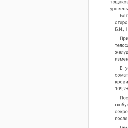
тощаков
уровень
Бет
стеро
Б.И., 
При
телос
желуд
измен
В у
сомат
крови
109,2±
Пос
глобу
секре
после
Гам