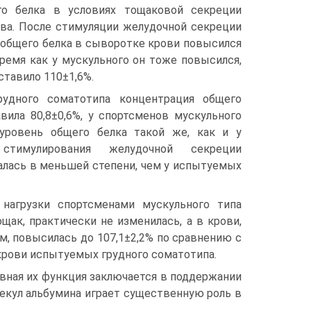
го белка в условиях тощаковой секреции
ова. После стимуляции желудочной секреции
 общего белка в сыворотке крови повысился
 время как у мускульного он тоже повысился,
ставило 110±1,6%.
рудного соматотипа концентрация общего
вила 80,8±0,6%, у спортсменов мускульного
уровень общего белка такой же, как и у
стимулирования желудочной секреции
алась в меньшей степени, чем у испытуемых
нагрузки спортсменами мускульного типа
щак, практически не изменилась, а в крови,
, повысилась до 107,1±2,2% по сравнению с
крови испытуемых грудного соматотипа.
вная их функция заключается в поддержании
лекул альбумина играет существенную роль в