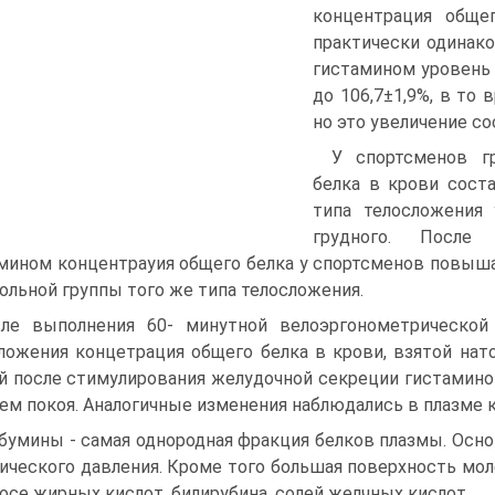
концентрация обще
практически одинак
гистамином уровень
до 106,7±1,9%, в то
но это увеличение со
У спортсменов г
белка в крови соста
типа телосложения 
грудного. После 
мином концентрауия общего белка у спортсменов повыш
ольной группы того же типа телосложения.
ле выполнения 60- минутной велоэргонометрической 
ложения концетрация общего белка в крови, взятой нато
й после стимулирования желудочной секреции гистамином
ем покоя. Аналогичные изменения наблюдались в плазме 
бумины - самая однородная фракция белков плазмы. Осно
тического давления. Кроме того большая поверхность мо­
осе жир­ных кислот, билирубина, солей желчных кислот.