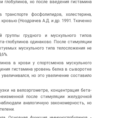
и глобулинов, но после введения гистамина
 транспорте фосфолипидов, холестерина,
кровью (Ноздрачев А.Д. и др. 1991. Ткаченко
й группы грудного и мускульного типов
та-глобулинов одинаково. После стимуляции
ытуемых мускульного типа телосложения не
,6%.
улинов в крови у спортсменов мускульного
ения гиста­мина уровень белка в сыворотке
 увеличивался, но это увеличение составило
узки на велоэргометре, концентрация бета-
неизменной после сти­муляции желудочной
наблюдали аналогичную закономерность, но
тепени.
ела. Основная функция иммуноглобулинов -