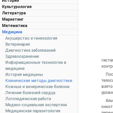
История
Культурология
Литература
Маркетинг
Математика
Медицина
Акушерство и гинекология
Ветеринария
Диагностика заболеваний
Здравоохранение
гиста
Информационные технологии в
контр
медицине
Пос
История медицины
телос
Клинические методы диагностики
взято
Кожные и венерические болезни
уровн
Лечение болезней сердца
Логопедическая работа
Аль
Медико-социальная экспертиза
он­ко
Медицинская паразитология
перен