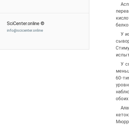
Асп
переа
кисло
SciCenter.online ©
белко
info@scicenter.online
У и
сывор
Стим
испыт
У с
меньш
60-ти
уровн
наблю
обоих
Ал
кеток
Мюррей