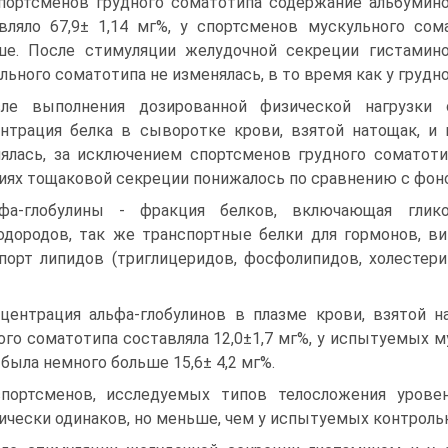
портсменов грудного соматотипа содержание альбу­мин
вляло 67,9± 1,14 мг%, у спортсменов мускульного со
е. После стимуляции же­лудочной секреции гистамин
льного соматотипа не изменялась, в то время как у грудно
ле выполнения дозированной физической нагрузки 
нтрация белка в сыворотке крови, взятой натощак, и 
ялась, за исключением спортсме­нов грудного соматот
иях тощаковой секреции понижалось по сравнению с фон
фа-глобулины - фракция белков, включающая гли­к
одородов, так же транспортные белки для гормонов, в
порт липидов (триглицеридов, фосфолипидов, холестерина
центрация альфа-глобулинов в плазме крови, взятой 
ого сома­тотипа составляла 12,0±1,7 мг%, у испытуемых 
 была немного больше 15,6± 4,2 мг%.
портсменов, исследуемых типов телосложения уро­вен
ически оди­наков, но меньше, чем у испытуемых контроль