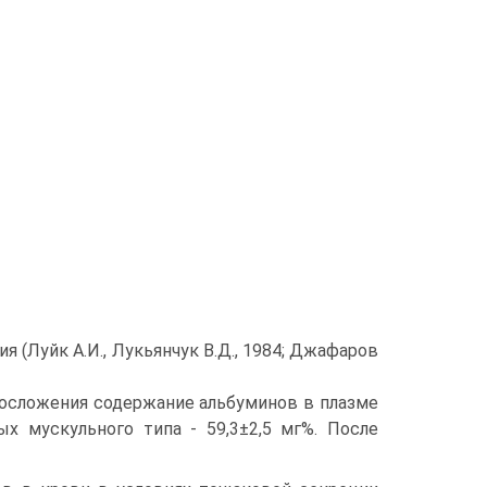
 (Луйк А.И., Лукьянчук В.Д., 1984; Джафаров
лосложения содержание альбуминов в плазме
х мускуль­ного типа - 59,3±2,5 мг%. После