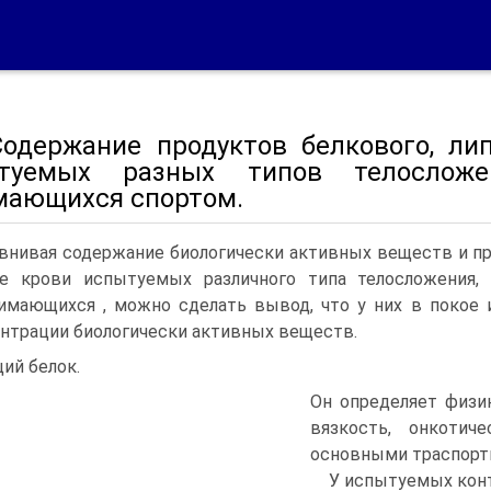
 Содержание продуктов белкового, ли
туемых разных типов телослож
мающихся спортом.
внивая содержание биологически активных веществ и пр
ме крови испытуемых различного типа телосложения,
имающихся , можно сделать вывод, что у них в покое 
нтрации биологически активных веществ.
ий белок.
Он определяет физи
вязкость, онкотич
основными траспортны
У испытуемых конт