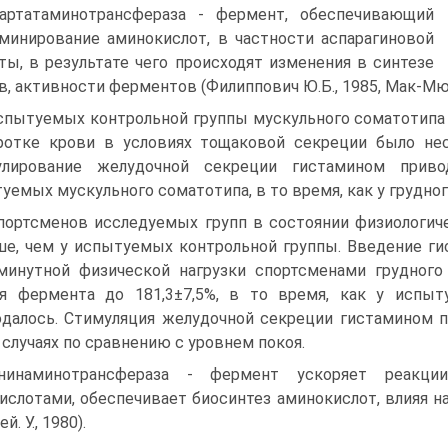
артатаминотрансфераза - фермент, обеспечивающий
минирование аминокислот, в частности аспарагиновой
ты, в результате чего происходят изменения в синтезе
в, активности ферментов (Филиппович Ю.Б., 1985, Мак-Мюрр
спытуемых контрольной группы мускульного сома­тотип
отке крови в условиях тощаковой секреции было нес
улирование желудочной секре­ции гистамином прив
уемых мускульного соматотипа, в то время, как у груд­ног
портсменов исследуемых групп в состоянии физио­логи
е, чем у испытуемых контрольной группы. Введение гис
минутной физической на­грузки спортсменами грудного
я фермента до 181,3±7,5%, в то время, как у испыт
далось. Стимуляция же­лудочной секреции гистамином
 случаях по сравнению с уровнем покоя.
анинаминотрансфераза - фермент ускоряет реакц
ислотами, обеспечивает биосинтез аминокислот, влияя на
. У., 1980).