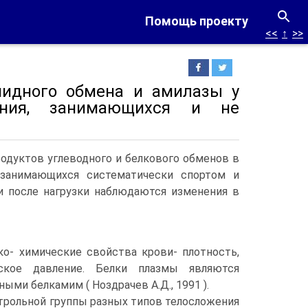
Помощь проекту
<<
↑
>>
пидного об­мена и амилазы у
ения, занимающихся и не
одуктов углеводного и белкового обменов в
 занимающихся систематически спортом и
и после нагрузки наблюдаются изменения в
ко- химические свойства крови- плотность,
еское давление. Белки плазмы являются
ми белкамим ( Ноздрачев А.Д., 1991 ).
рольной группы разных типов телосложения