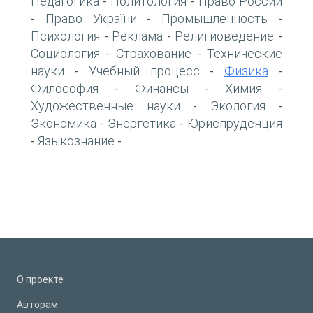
Педагогика
Политология
Право России
-
-
Право України
Промышленность
-
-
-
Психология
Реклама
Религиоведение
-
-
-
Социология
Страхование
Технические
-
-
науки
Учебный процесс
Физика
-
-
-
Философия
Финансы
Химия
-
-
-
Художественные науки
Экология
-
-
Экономика
Энергетика
Юриспруденция
-
-
Языкознание
-
-
О проекте
Авторам