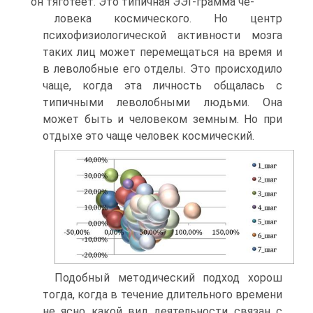
он тяготеет. Это типичная ЭЭГ-грамма че-
ловека космического. Но центр
психофизиологической активности мозга
таких лиц может перемещаться на время и
в леволобные его отделы. Это происходило
чаще, когда эта личность общалась с
типичными леволобными людьми. Она
может быть и человеком земным. Но при
отдыхе это чаще человек космический.
Подобный методический подход хорош
тогда, когда в течение длительного времени
не ясно какой вид деятельности связан с