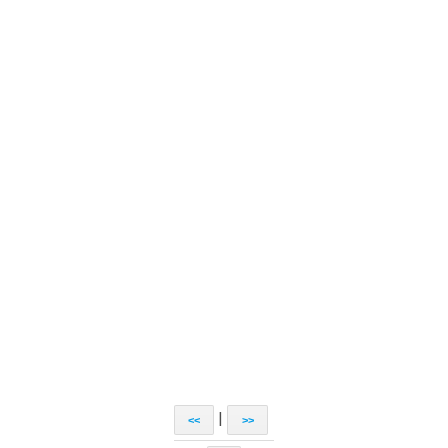
|
<<
>>