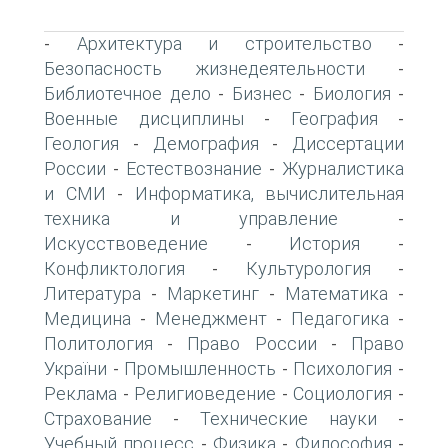
Архитектура и строительство
-
-
Безопасность жизнедеятельности
-
Библиотечное дело
Бизнес
Биология
-
-
-
Военные дисциплины
География
-
-
Геология
Демография
Диссертации
-
-
России
Естествознание
Журналистика
-
-
и СМИ
Информатика, вычислительная
-
техника и управление
-
Искусствоведение
История
-
-
Конфликтология
Культурология
-
-
Литература
Маркетинг
Математика
-
-
-
Медицина
Менеджмент
Педагогика
-
-
-
Политология
Право России
Право
-
-
України
Промышленность
Психология
-
-
-
Реклама
Религиоведение
Социология
-
-
-
Страхование
Технические науки
-
-
Учебный процесс
Физика
Философия
-
-
-