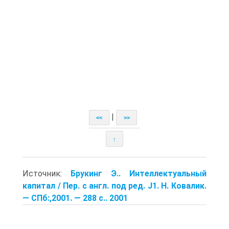
|
<<
>>
↑
Источник:
Брукинг Э.. Интеллектуальный
капитал / Пер. с англ. под ред. J1. Н. Ковалик.
— СПб:,2001. — 288 с.. 2001