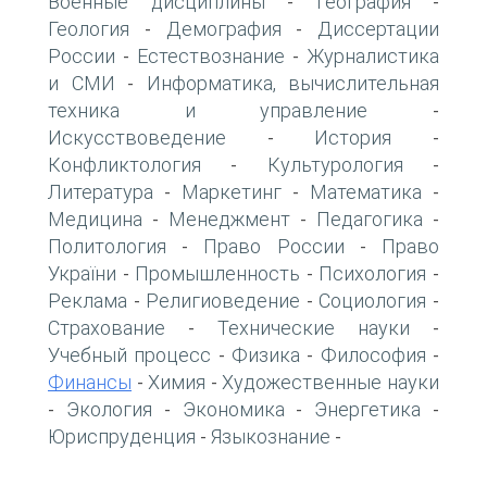
Военные дисциплины
География
-
-
Геология
Демография
Диссертации
-
-
России
Естествознание
Журналистика
-
-
и СМИ
Информатика, вычислительная
-
техника и управление
-
Искусствоведение
История
-
-
Конфликтология
Культурология
-
-
Литература
Маркетинг
Математика
-
-
-
Медицина
Менеджмент
Педагогика
-
-
-
Политология
Право России
Право
-
-
України
Промышленность
Психология
-
-
-
Реклама
Религиоведение
Социология
-
-
-
Страхование
Технические науки
-
-
Учебный процесс
Физика
Философия
-
-
-
Финансы
Химия
Художественные науки
-
-
Экология
Экономика
Энергетика
-
-
-
-
Юриспруденция
Языкознание
-
-