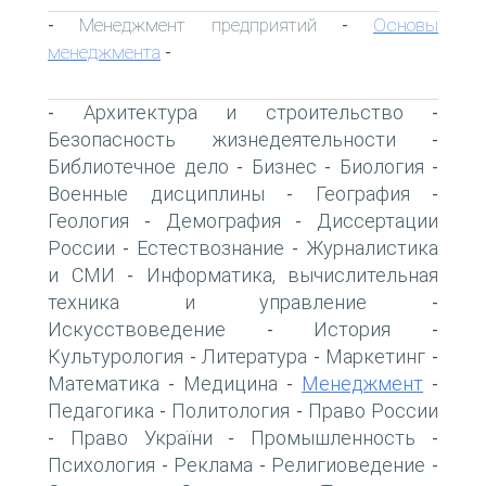
Менеджмент предприятий
Основы
-
-
менеджмента
-
Архитектура и строительство
-
-
Безопасность жизнедеятельности
-
Библиотечное дело
Бизнес
Биология
-
-
-
Военные дисциплины
География
-
-
Геология
Демография
Диссертации
-
-
России
Естествознание
Журналистика
-
-
и СМИ
Информатика, вычислительная
-
техника и управление
-
Искусствоведение
История
-
-
Культурология
Литература
Маркетинг
-
-
-
Математика
Медицина
Менеджмент
-
-
-
Педагогика
Политология
Право России
-
-
Право України
Промышленность
-
-
-
Психология
Реклама
Религиоведение
-
-
-