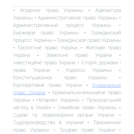
Аграрное право Украины
Адвокатура
-
-
Украины
Административное право Украины
-
-
Административный процесс Украины
-
Биржевое право Украины
Гражданский
-
процесс Украины
Гражданское право Украины
-
Екологічне право України
Житлове право
-
-
України
Земельне право України
-
-
Інвестиційне право України
Історія держави і
-
права України
Кодексы Украины
-
-
Конституционное право Украины
-
Корпоративне право України
Кримінальне
-
право України
Кримінально-виконавче право
-
України
Нотариат Украины
Прокурорський
-
-
нагляд в Україні
Семейное право Украины
-
-
Судові та правоохоронні органи України
-
Судопроизводство в Украине
Таможенное
-
право Украины
Трудове право України
-
-