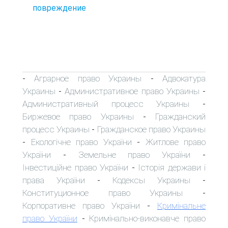
повреждение
Аграрное право Украины
Адвокатура
-
-
Украины
Административное право Украины
-
-
Административный процесс Украины
-
Биржевое право Украины
Гражданский
-
процесс Украины
Гражданское право Украины
-
Екологічне право України
Житлове право
-
-
України
Земельне право України
-
-
Інвестиційне право України
Історія держави і
-
права України
Кодексы Украины
-
-
Конституционное право Украины
-
Корпоративне право України
Кримінальне
-
право України
Кримінально-виконавче право
-