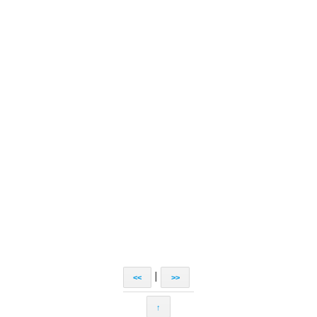
|
<<
>>
↑