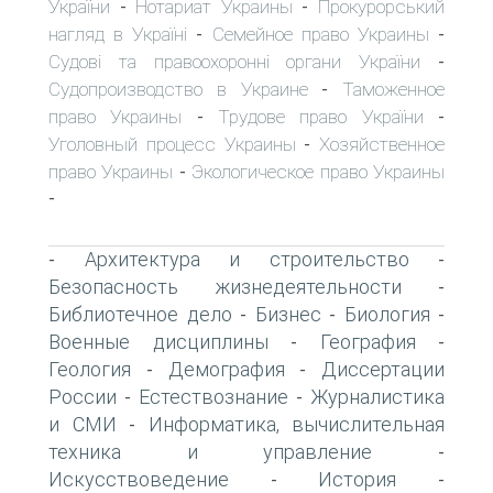
України
Нотариат Украины
Прокурорський
-
-
нагляд в Україні
Семейное право Украины
-
-
Судові та правоохоронні органи України
-
Судопроизводство в Украине
Таможенное
-
право Украины
Трудове право України
-
-
Уголовный процесс Украины
Хозяйственное
-
право Украины
Экологическое право Украины
-
-
Архитектура и строительство
-
-
Безопасность жизнедеятельности
-
Библиотечное дело
Бизнес
Биология
-
-
-
Военные дисциплины
География
-
-
Геология
Демография
Диссертации
-
-
России
Естествознание
Журналистика
-
-
и СМИ
Информатика, вычислительная
-
техника и управление
-
Искусствоведение
История
-
-