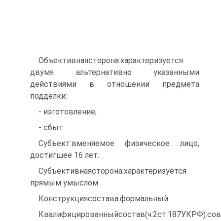
Объективнаясторона:характеризуется
двумя альтернативно указанными
действиями в отношении предмета
подделки:
- изготовление;
- сбыт.
Субъект:вменяемое физическое лицо,
достигшее 16 лет.
Субъективнаясторона:характеризуется
прямым умыслом.
Конструкциясостава:формальный.
Квалифицированныйсостав(ч.2ст.187УКРФ):со