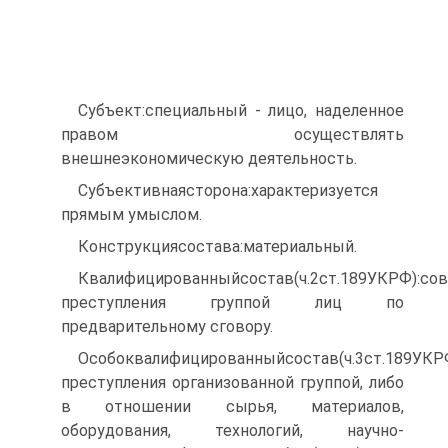
Субъект:специальный - лицо, наделенное
правом осуществлять
внешнеэкономическую деятельность.
Субъективнаясторона:характеризуется
прямым умыслом.
Конструкциясостава:материальный.
Квалифицированныйсостав(ч.2ст.189УКРФ):со
преступления группой лиц по
предварительному сговору.
Особоквалифицированныйсостав(ч.3ст.189УКР
преступления организованной группой, либо
в отношении сырья, материалов,
оборудования, технологий, научно-