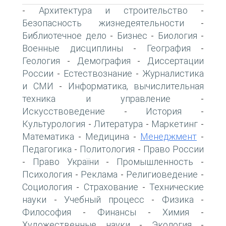
Архитектура и строительство
-
-
Безопасность жизнедеятельности
-
Библиотечное дело
Бизнес
Биология
-
-
-
Военные дисциплины
География
-
-
Геология
Демография
Диссертации
-
-
России
Естествознание
Журналистика
-
-
и СМИ
Информатика, вычислительная
-
техника и управление
-
Искусствоведение
История
-
-
Культурология
Литература
Маркетинг
-
-
-
Математика
Медицина
Менеджмент
-
-
-
Педагогика
Политология
Право России
-
-
Право України
Промышленность
-
-
-
Психология
Реклама
Религиоведение
-
-
-
Социология
Страхование
Технические
-
-
науки
Учебный процесс
Физика
-
-
-
Философия
Финансы
Химия
-
-
-
Художественные науки
Экология
-
-