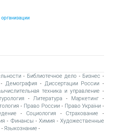
 организации
ельности
Библиотечное дело
Бизнес
-
-
-
Демография
Диссертации России
-
-
-
вычислительная техника и управление
-
турология
Литература
Маркетинг
-
-
-
тология
Право России
Право України
-
-
-
едение
Социология
Страхование
-
-
-
ия
Финансы
Химия
Художественные
-
-
-
Языкознание
-
-