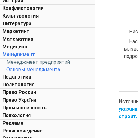
История
Конфликтология
Культурология
Литература
Маркетинг
Рис
Математика
Нас
Медицина
вызв
Менеджмент
подро
Менеджмент предприятий
Основы менеджмента
Педагогика
Политология
Право России
Право України
Источн
Промышленность
указани
Психология
строит. 
Реклама
Религиоведение