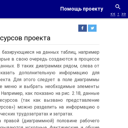
Помощь проекту
<<
↑
>>
есурсов проекта
, базирующиеся на данных таблиц, например
торые в свою очередь создаются в процессе
данных.
В таких диаграммах рядом, слева от
казать дополнительную информацию для
оекта. Для этого следует в поле диаграммы
ое меню и выбрать необходимые элементы
Например, как показано на рис. 2.18, данные
есурсов (так как вызвано представление
урсов») можно разделить на информацию о
ческих трудозатратах и затратах.
а правой (диаграммной) половине рабочего
азываются исходные, фактические и общие