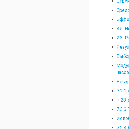
Струк
Средс
Эффе
4.5. 
2.3. 
Резу
Выбо
Моду
часов
Ресур
7.2.1
+ 28.
7.3.6
Испо
7.2.4