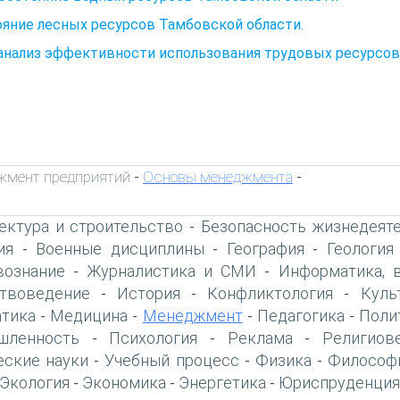
яние лесных ресурсов Тамбовской области.
 анализ эффективности использования трудовых ресурсов
жмент предприятий
Основы менеджмента
-
-
ектура и строительство
Безопасность жизнедеят
-
ия
Военные дисциплины
География
Геология
-
-
-
вознание
Журналистика и СМИ
Информатика, 
-
-
твоведение
История
Конфликтология
Куль
-
-
-
тика
Медицина
Менеджмент
Педагогика
Поли
-
-
-
-
шленность
Психология
Реклама
Религиов
-
-
-
еские науки
Учебный процесс
Физика
Философ
-
-
-
Экология
Экономика
Энергетика
Юриспруденция
-
-
-