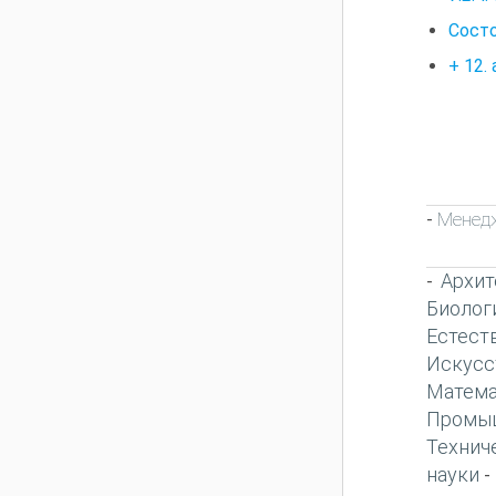
Состо
+ 12.
Менед
-
Архит
-
Биолог
Естест
Искусс
Матема
Промы
Технич
науки
-