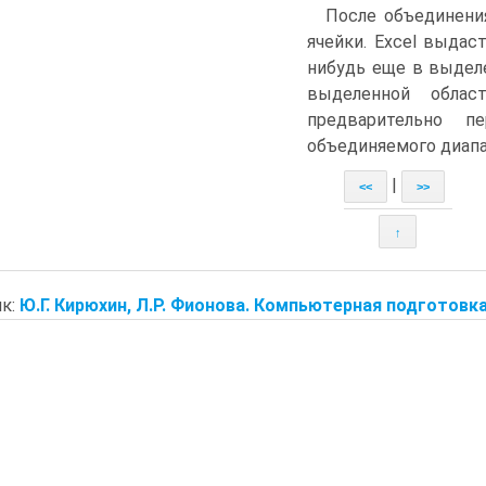
После объединени
ячейки. Excel выдас
нибудь еще в выдел
выделенной облас
предварительно 
объединяемого диапа
|
<<
>>
↑
к:
Ю.Г. Кирюхин, Л.Р. Фионова. Компьютерная подготовк