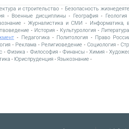
ектура и строительство
Безопасность жизнедеят
-
ия
Военные дисциплины
География
Геология
-
-
-
вознание
Журналистика и СМИ
Информатика, 
-
-
твоведение
История
Культурология
Литература
-
-
-
жмент
Педагогика
Политология
Право Росси
-
-
-
огия
Реклама
Религиоведение
Социология
Ст
-
-
-
-
с
Физика
Философия
Финансы
Химия
Художе
-
-
-
-
-
тика
Юриспруденция
Языкознание
-
-
-