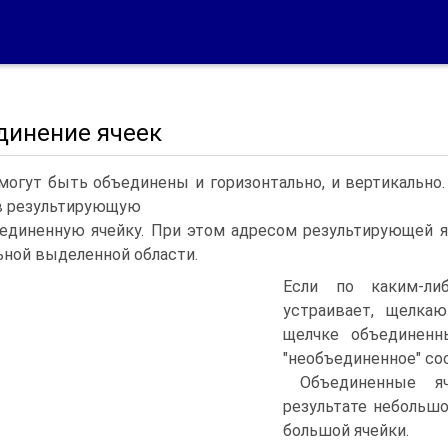
динение ячеек
могут быть объединены и горизонтально, и вертикально
в результирующую
единенную ячейку. При этом адресом результирующей я
ьной выделенной области.
Если по каким-ли
устраивает, щелка
щелчке объединенн
"необъединенное" со
Объединенные я
результате небольш
большой ячейки.