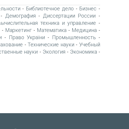
ельности
Библиотечное дело
Бизнес
-
-
-
Демография
Диссертации России
-
-
-
вычислительная техника и управление
-
Маркетинг
Математика
Медицина
-
-
-
-
и
Право України
Промышленность
-
-
-
рахование
Технические науки
Учебный
-
-
ственные науки
Экология
Экономика
-
-
-