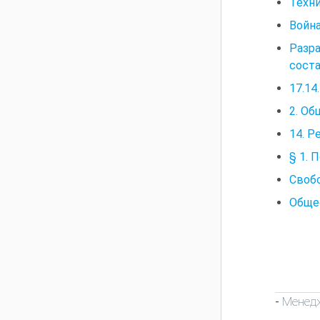
Техни
Война
Разр
соста
17.14
2. О
14. Р
§ 1.
Своб
Обще
Менед
-