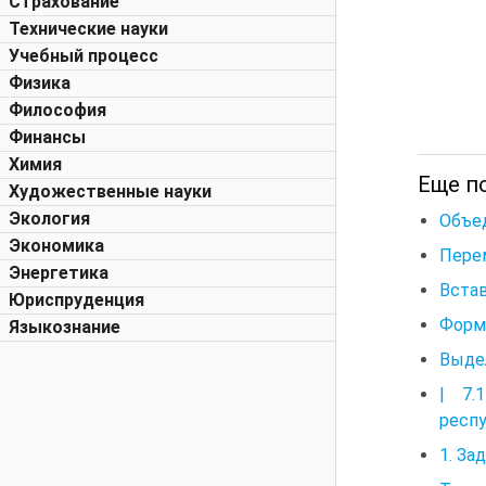
Страхование
Технические науки
Учебный процесс
Физика
Философия
Финансы
Химия
Еще п
Художественные науки
Экология
Объед
Экономика
Пере
Энергетика
Встав
Юриспруденция
Форм
Языкознание
Выдел
| 7.
респ
1. З