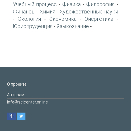
Учебный процесс
Физика
Философия
-
-
-
Финансы
Химия
Художественные науки
-
-
Экология
Экономика
Энергетика
-
-
-
-
Юриспруденция
Языкознание
-
-
О проекте
Авторам
info@scicenter.online