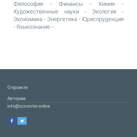
Философия
Финансы
Химия
-
-
-
Художественные науки
Экология
-
-
Экономика
Энергетика
Юриспруденция
-
-
Языкознание
-
-
О проекте
Авторам
info@scicenter.online