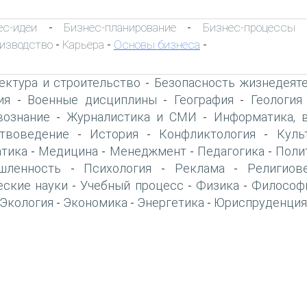
ес-идеи
Бизнес-планирование
Бизнес-процессы
-
-
изводство
Карьера
Основы бизнеса
-
-
-
ектура и строительство
Безопасность жизнедеят
-
ия
Военные дисциплины
География
Геология
-
-
-
вознание
Журналистика и СМИ
Информатика, 
-
-
твоведение
История
Конфликтология
Куль
-
-
-
тика
Медицина
Менеджмент
Педагогика
Поли
-
-
-
-
шленность
Психология
Реклама
Религиов
-
-
-
еские науки
Учебный процесс
Физика
Философ
-
-
-
Экология
Экономика
Энергетика
Юриспруденция
-
-
-