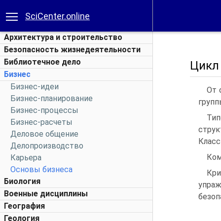
SciCenter.online
Архитектура и строительство
Безопасность жизнедеятельности
Библиотечное дело
Цикл
Бизнес
Бизнес-идеи
От 
Бизнес-планирование
групп
Бизнес-процессы
Тип
Бизнес-расчеты
струк
Деловое общение
Класс
Делопроизводство
Ком
Карьера
Основы бизнеса
Кри
Биология
упраж
Военные дисциплины
безоп
География
Геология