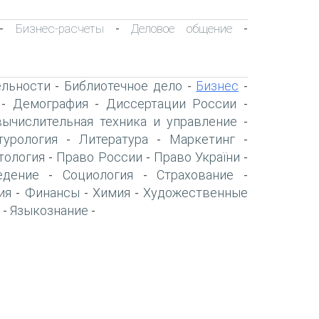
Бизнес-расчеты
Деловое общение
-
-
-
ельности
Библиотечное дело
Бизнес
-
-
-
Демография
Диссертации России
-
-
-
вычислительная техника и управление
-
турология
Литература
Маркетинг
-
-
-
тология
Право России
Право України
-
-
-
едение
Социология
Страхование
-
-
-
ия
Финансы
Химия
Художественные
-
-
-
Языкознание
-
-