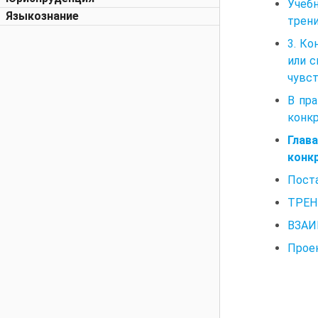
Учебн
Языкознание
трени
3. Ко
или с
чувст
В пр
конк
Глав
конк
Поста
ТРЕН
ВЗАИ
Проек