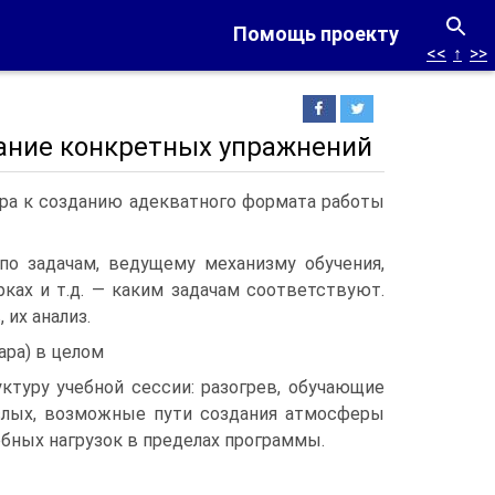
Помощь проекту
<<
↑
>>
вание конкретных упражнений
ара к созданию адекватного формата работы
по задачам, ведущему механизму обучения,
рках и т.д. — каким задачам соответствуют.
их анализ.
ара) в целом
ктуру учебной сессии: разогрев, обучающие
ослых, возможные пути создания атмосферы
ебных нагрузок в пределах программы.