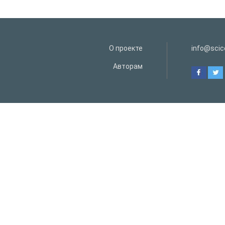
О проекте
info@scice
Авторам