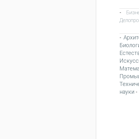
Бизн
-
Делопро
Архит
-
Биолог
Естест
Искусс
Матема
Промы
Технич
науки
-