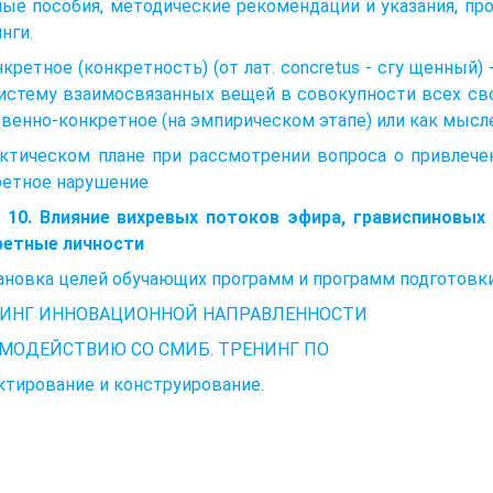
ые пособия, методические рекомендации и указания, про
нги.
нкретное (конкретность) (от лат. concretus - cгy щенны
истему взаимосвязанных вещей в совокупности всех сво
венно-конкретное (на эмпирическом этапе) или как мысле
актическом плане при рассмотрении вопроса о привлече
ретное нарушение
а 10. Влияние вихревых потоков эфира, грависпиновых
ретные личности
новка целей обучающих программ и программ подготовки
ИНГ ИННОВАЦИОННОЙ НАПРАВЛЕННОСТИ
МОДЕЙСТВИЮ СО СМИБ. ТРЕНИНГ ПО
тирование и конструирование.