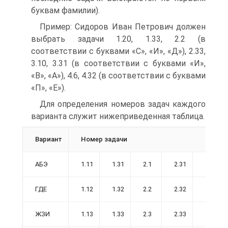
буквам фамилии).
Пример: Сидоров Иван Петрович должен
выбрать задачи 1.20, 1.33, 2.2 (в
соответствии с буквами «С», «И», «Д»), 2.33,
3.10, 3.31 (в соответствии с буквами «И»,
«В», «А»), 4.6, 4.32 (в соответствии с буквами
«П», «Е»).
Для определения номеров задач каждого
варианта служит нижеприведенная таблица.
Вариант
Номер задачи
АБЭ
1.11
1.31
2.1
2.31
3.1
ГДЕ
1.12
1.32
2.2
2.32
3.2
ЖЗИ
1.13
1.33
2.3
2.33
3.3