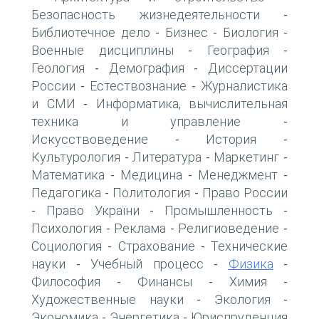
Безопасность жизнедеятельности
-
Библиотечное дело
Бизнес
Биология
-
-
-
Военные дисциплины
География
-
-
Геология
Демография
Диссертации
-
-
России
Естествознание
Журналистика
-
-
и СМИ
Информатика, вычислительная
-
техника и управление
-
Искусствоведение
История
-
-
Культурология
Литература
Маркетинг
-
-
-
Математика
Медицина
Менеджмент
-
-
-
Педагогика
Политология
Право России
-
-
Право України
Промышленность
-
-
-
Психология
Реклама
Религиоведение
-
-
-
Социология
Страхование
Технические
-
-
науки
Учебный процесс
Физика
-
-
-
Философия
Финансы
Химия
-
-
-
Художественные науки
Экология
-
-
Экономика
Энергетика
Юриспруденция
-
-