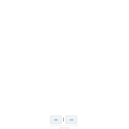
|
<<
>>