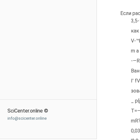
Если ра
3,5
как
V-™
m а
-—R
Ван
I' fV
зов
_ p
SciCenter.online ©
Т=—
info@scicenter.online
mR?
0,0