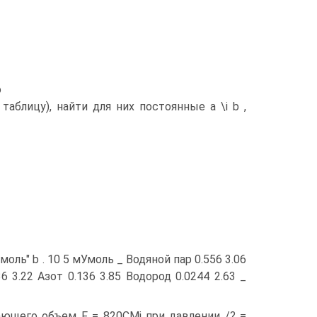
о
аблицу), найти для них постоянные a \i b ,
ль" b . 10 5 мУмоль _ Водяной пар 0.556 3.06
6 3.22 Азот 0.136 3.85 Водород 0.0244 2.63 _
мающего объем F = 820CMj при давлении /? =