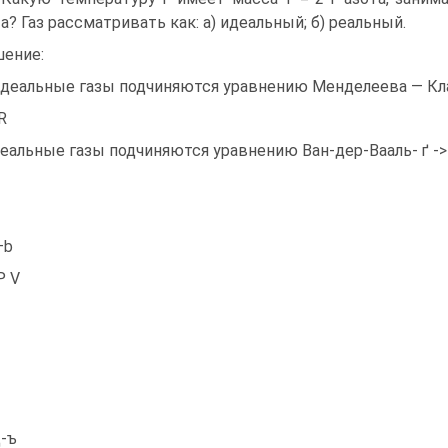
а? Газ рассматривать как: а) идеальный; б) реальный.
ение:
Идеальные газы подчиняются уравнению Менделеева — Клапе
R
Реальные газы подчиняются уравнению Ван-дер-Вааль- ґ -> 
—b
Р V
-ъ