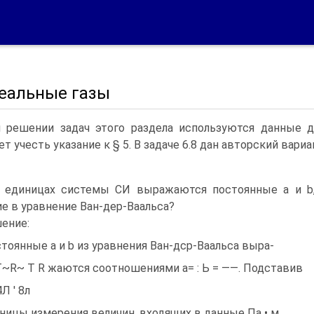
Реальные газы
 решении задач этого раздела используются данные даб
ет учесть указание к § 5. В задаче 6.8 дан авторский вари
х единицах системы СИ выражаются постоянные а и b
е в уравнение Ван-дер-Ваальса?
ение:
тоянные а и b из уравнения Ван-дср-Ваальса выра-
Т~R~ Т R жаются соотношениями а= : Ь = ——. Подставив
Л ' 8л
ницы измерения величин, входящих в данные Па • м