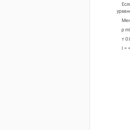
Есл
уравн
Мен
р m
т 0
I = 