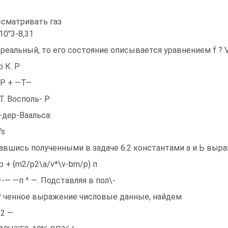
ссматривать газ
-10"3-8,31
 реальный, то его состояние описывается уравнением f ? 
b К. Р
 Р + —Т—
T. Восполь- Р
-дер-Ваальса:
's
авшись полученными в задаче 6.2 константами а и Ь выра
{p + {m2/p2\a/v*\v-bm/p) п
-— —п ^ —. Подставляя в пол\-
 ченное выражение числовые данные, найдем
32 —