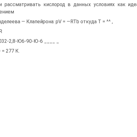
и рассматривать кислород в данных условиях как иде
ением
делеева — Клапейрона: pV = —RTb откуда Т = ^^ ,
R
.032-2,8-Ю6-90-Ю-6 ____ _
= = 277 К.