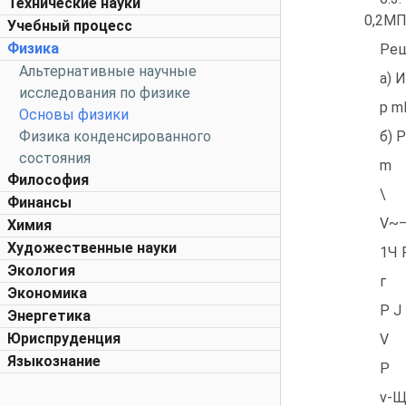
Технические науки
0,2МП
Учебный процесс
Физика
Реш
Альтернативные научные
а) 
исследования по физике
р m
Основы физики
Физика конденсированного
б) 
состояния
m
Философия
\
Финансы
V~
Химия
Художественные науки
1Ч 
Экология
г
Экономика
Р J
Энергетика
Юриспруденция
V
Языкознание
Р
v-Щ