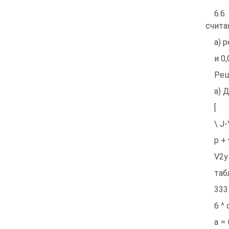
6.6
считая
а) 
и 0,
Реш
а) 
[
\ J-
p + 
V2y 
таб
333
6 ^ 
а =