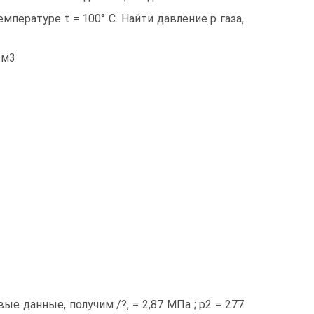
емпературе t = 100° С. Найти давление р газа,
 м3
овые данные, получим /?, = 2,87 МПа ; р2 = 277