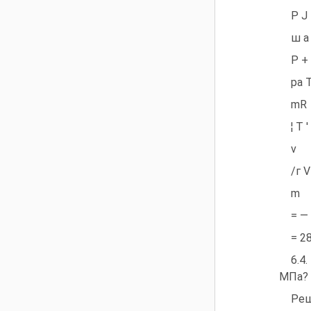
Р J
ш а
Р +
pa 
mR
¦ Т '
v
/г V
m
= —
= 2
6.4
МПа? 
Реш