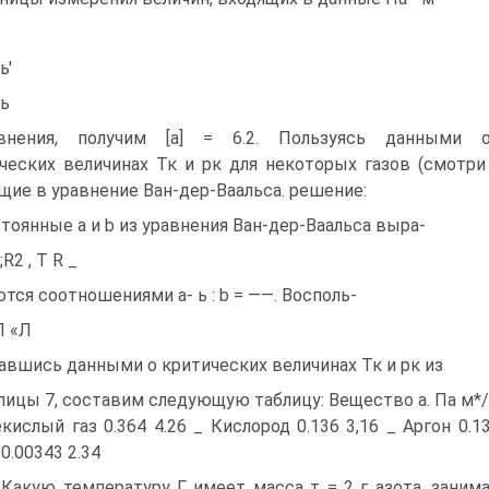
ь'
ь
авнения, получим [а] = 6.2. Пользуясь данными 
ческих величинах Тк и рк для некоторых газов (смотри т
щие в уравнение Ван-дер-Ваальса. решение:
тоянные а и b из уравнения Ван-дер-Ваальса выра-
R2 , Т R _
тся соотношениями а- ь : b = ——. Восполь-
Л «Л
авшись данными о критических величинах Тк и рк из
лицы 7, составим следующую таблицу: Вещество а. Па м*/мо
екислый газ 0.364 4.26 _ Кислород 0.136 3,16 _ Аргон 0.13
0.00343 2.34
. Какую температуру Г имеет масса т = 2 г азота, зани