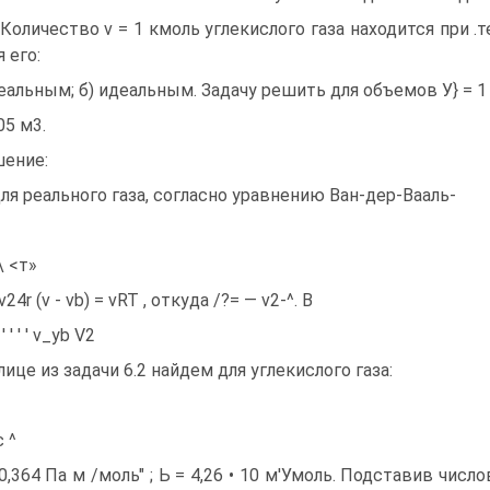
. Количество v = 1 кмоль углекислого газа находится при .т
 его:
реальным; б) идеальным. Задачу решить для объемов У} = 1
05 м3.
ение:
Для реального газа, согласно уравнению Ван-дер-Вааль-
\ <т»
v24r (v - vb) = vRT , откуда /?= — v2-^. В
' ' ' ' v_yb V2
лице из задачи 6.2 найдем для углекислого газа:
с ^
 0,364 Па м /моль" ; Ь = 4,26 • 10 м'Умоль. Подставив числ