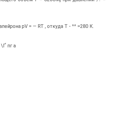
йрона pV = — RT , откуда Т - ^^ =280 К.
\Ґ пг а