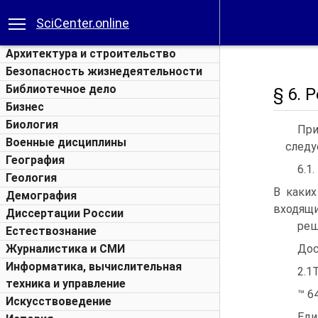
SciCenter.online
Архитектура и строительство
Безопасность жизнедеятельности
Библиотечное дело
§ 6. 
Бизнес
Биология
При
Военные дисциплины
следу
География
6.1.
Геология
В каки
Демография
входящи
Диссертации России
реш
Естествознание
Журналистика и СМИ
Дос
Информатика, вычислительная
2.1
техника и управление
™ 64
Искусствоведение
Еди