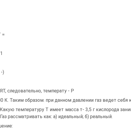
Т =
 1
 -)
 RT, следовательно, температу - P
80 К. Таким образом. при данном давлении газ ведет себя 
. Какую температуру Т имеет масса т- 3,5 г кислорода за
Газ рассматривать как: а) идеальный; б) реальный.
ение: