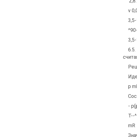
'2,8
v 0,
3,5
^90-
3,5
6.5
счита
Реш
Иде
р m
Сос
- p(
Т--^
mR
Зна