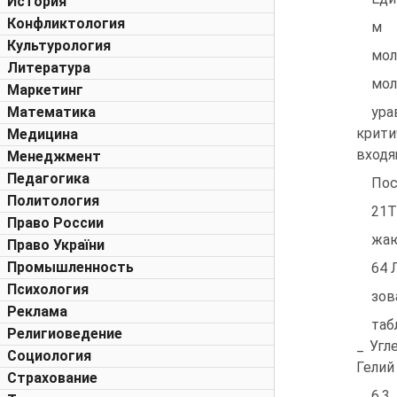
История
Конфликтология
м
Культурология
мол
Литература
мол
Маркетинг
Математика
ур
крити
Медицина
входя
Менеджмент
Педагогика
Пос
Политология
21T;
Право России
жаю
Право України
Промышленность
64 
Психология
зов
Реклама
таб
Религиоведение
_ Угл
Социология
Гелий 
Страхование
6.3