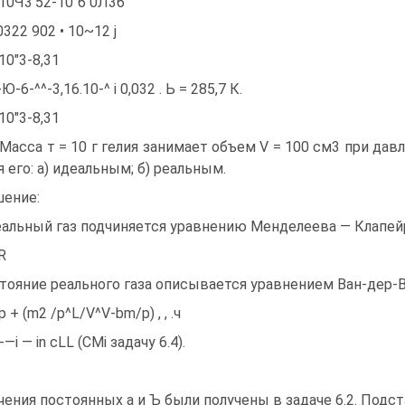
.10Ч3'52-10"6 0Л36 '
0322 902 • 10~12 j
-10"3-8,31
Ю-6-^^-3,16.10-^ і 0,032 . Ь = 285,7 К.
-10"3-8,31
. Масса т = 10 г гелия занимает объем V = 100 см3 при дав
я его: а) идеальным; б) реальным.
ение:
альный газ подчиняется уравнению Менделеева — Клапейрона
R
тояние реального газа описывается уравнением Ван-дер-
jp + (m2 /p^L/V^V-bm/р) , , .ч
-—і — in cLL (СМі задачу 6.4).
чения постоянных а и Ъ были получены в задаче 6.2. Подс