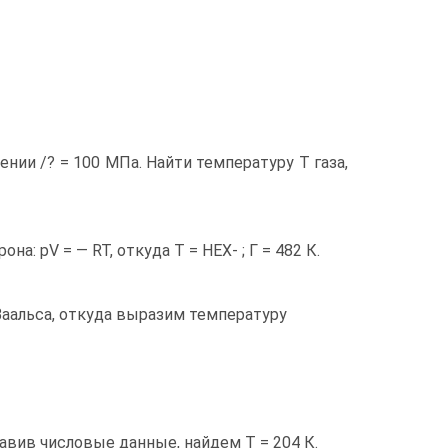
лении /? = 100 МПа. Найти температуру Т газа,
: pV = — RT, откуда Т = HEX- ; Г = 482 К.
Ваальса, откуда выразим температуру
тавив числовые данные, найдем Т = 204 К.