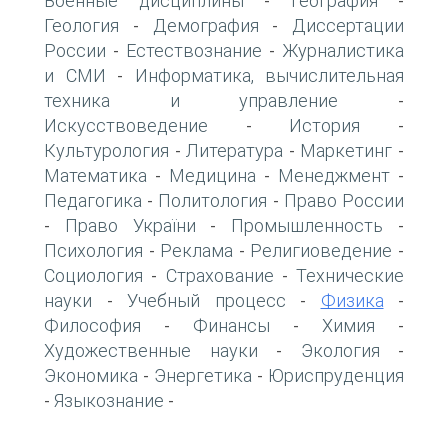
Военные дисциплины
География
-
-
Геология
Демография
Диссертации
-
-
России
Естествознание
Журналистика
-
-
и СМИ
Информатика, вычислительная
-
техника и управление
-
Искусствоведение
История
-
-
Культурология
Литература
Маркетинг
-
-
-
Математика
Медицина
Менеджмент
-
-
-
Педагогика
Политология
Право России
-
-
Право України
Промышленность
-
-
-
Психология
Реклама
Религиоведение
-
-
-
Социология
Страхование
Технические
-
-
науки
Учебный процесс
Физика
-
-
-
Философия
Финансы
Химия
-
-
-
Художественные науки
Экология
-
-
Экономика
Энергетика
Юриспруденция
-
-
Языкознание
-
-