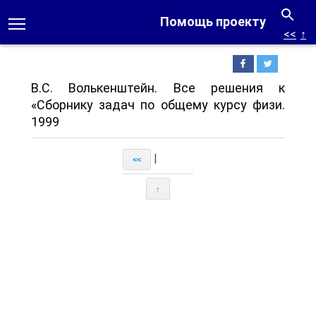
Помощь проекту
<<
↑
B.C. Волькенштейн. Все решения к
«Сборнику задач по общему курсу физи.
1999
|
<<
↑