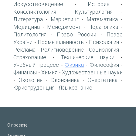
Искусствоведение
История
-
-
Конфликтология
Культурология
-
-
Литература
Маркетинг
Математика
-
-
-
Медицина
Менеджмент
Педагогика
-
-
-
Политология
Право России
Право
-
-
України
Промышленность
Психология
-
-
-
Реклама
Религиоведение
Социология
-
-
-
Страхование
Технические науки
-
-
Учебный процесс
Физика
Философия
-
-
-
Финансы
Химия
Художественные науки
-
-
Экология
Экономика
Энергетика
-
-
-
-
Юриспруденция
Языкознание
-
-
О проекте
Авторам