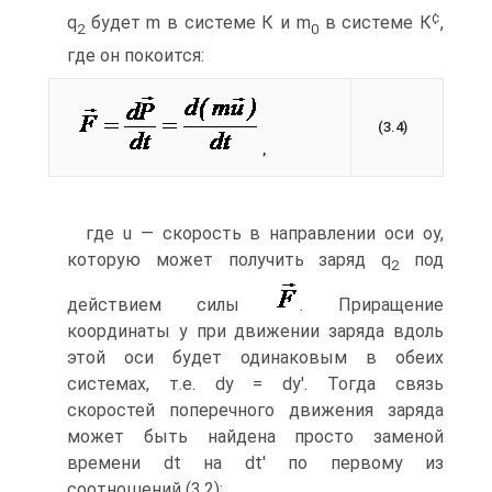
¢
q
будет m в системе К и m
в системе К
,
2
0
где он покоится:
(3.4)
,
где u — скорость в направлении оси oy,
которую может получить заряд q
под
2
действием силы
. Приращение
координаты y при движении заряда вдоль
этой оси будет одинаковым в обеих
системах, т.е. dy = dy'. Тогда связь
скоростей поперечного движения заряда
может быть найдена просто заменой
времени dt на dt' по первому из
соотношений (3.2):