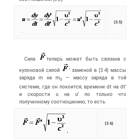
(3.5)
.
Сила
теперь может быть связана с
кулоновой силой
' заменой в (3.4) массы
заряда m на m
— массу заряда в той
0
системе, где он покоится; времени dt на dt'
и скорости u на u' по только что
полученному соотношению, то есть
(3.6)
,