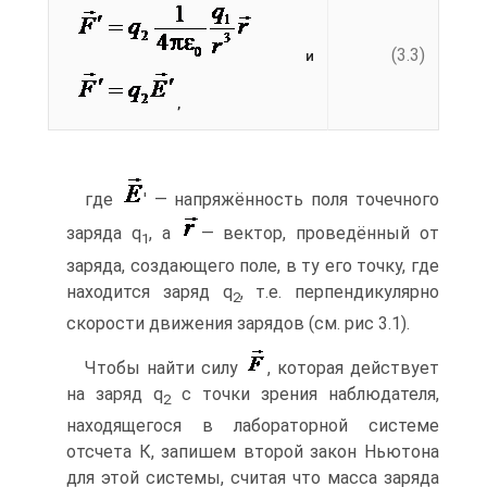
(3.3)
и
,
где
' — напряжённость поля точечного
заряда q
, а
— вектор, проведённый от
1
заряда, создающего поле, в ту его точку, где
находится заряд q
, т.е. перпендикулярно
2
скорости движения зарядов (см. рис 3.1).
Чтобы найти силу
, которая действует
на заряд q
с точки зрения наблюдателя,
2
находящегося в лабораторной системе
отсчета К, запишем второй закон Ньютона
для этой системы, считая что масса заряда