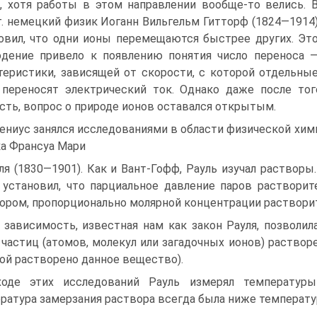
, хотя работы в этом направлении вообще-то велись. 
г. немецкий физик Иоганн Вильгельм Гитторф (1824—1914
овил, что одни ионы перемещаются быстрее других. Эт
дение привело к появлению понятия число переноса 
теристики, зависящей от скорости, с которой отдельны
переносят электрический ток. Однако даже после тог
сть, вопрос о природе ионов оставался открытым.
ениус занялся исследованиями в области физической хим
а Франсуа Мари
ля (1830—1901). Как и Вант-Гофф, Рауль изучал растворы.
 установил, что парциальное давление паров растворит
ором, пропорционально молярной концентрации растворит
 зависимость, известная нам как закон Рауля, позволил
 частиц (атомов, молекул или загадочных ионов) раствор
ой растворено данное вещество).
оде этих исследований Рауль измерял температуры
ратура замерзания раствора всегда была ниже температу