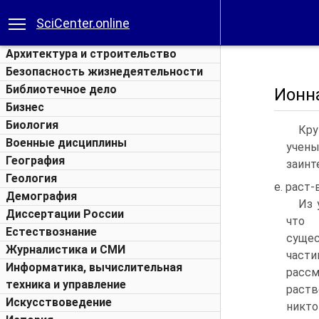
SciCenter.online
Архитектура и строительство
Безопасность жизнедеятельности
Библиотечное дело
Ионн
Бизнес
Биология
Кру
Военные дисциплины
учены
География
заинт
Геология
е. раст
Демография
Из 
Диссертации России
что 
Естествознание
сущес
Журналистика и СМИ
части
Информатика, вычислительная
рассм
техника и управление
раств
Искусствоведение
никто