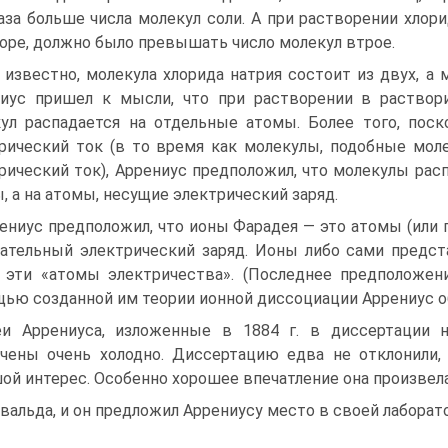
аза больше числа молекул соли. А при растворении хлори
оре, должно было превышать число молекул втрое.
 известно, молекула хлорида натрия состоит из двух, а 
иус пришел к мысли, что при растворении в раствори
ул распадается на отдельные атомы. Более того, пос
рический ток (в то время как молекулы, подобные моле
рический ток), Аррениус предположил, что молекулы рас
, а на атомы, несущие электрический заряд.
ениус предположил, что ионы Фарадея — это атомы (или 
ательный электрический заряд. Ионы либо сами предст
 эти «атомы электричества». (Последнее предположен
ью созданной им теории ионной диссоциации Аррениус о
и Аррениуса, изложенные в 1884 г. в диссертации н
чены очень холодно. Диссертацию едва не отклонили,
ой интерес. Особенно хорошее впечатление она произвела
вальда, и он предложил Аррениусу место в своей лаборат