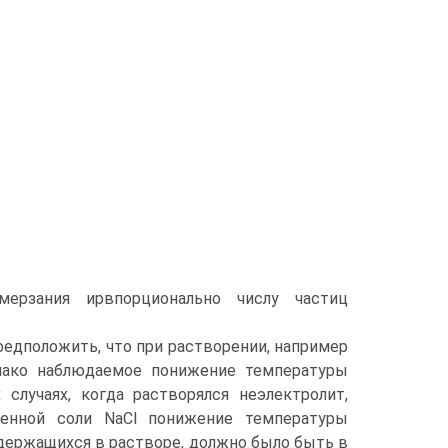
мерзания ирвпорционально числу частиц
редположить, что при растворении, например
днако наблюдаемое понижение температуры
случаях, когда растворялся неэлектролит,
ренной соли NaCl понижение температуры
одержащихся в растворе, должно было быть в