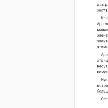
два р
раств
Как
Аррен
молек
элект
элект
атомы
Арр
отриц
несут
помощ
Иде
встре
больш
Ост