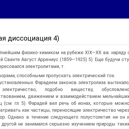
ая диссоциация 4)
пнейшим физико-химиком на рубеже XIX—XX вв. наряду
й Сванте Август Аррениус (1859—1925) 5). Еще будучи ст
ересовался электролитами, т.
-ворами, способными пропускать электрический ток.
установленных Фарадеем законов электролиза вытекало
электричество, подобно веществу, обусловлен
твованием, движением и взаимодействием мельчайши
ц (см. гл. 5). Фарадей вел речь об ионах, которые можн
атривать как частицы, переносящие электричество чере
ор. Однако в течение следующего полустолетия ни он 
 другой не занимался серьезно изучением природы таки