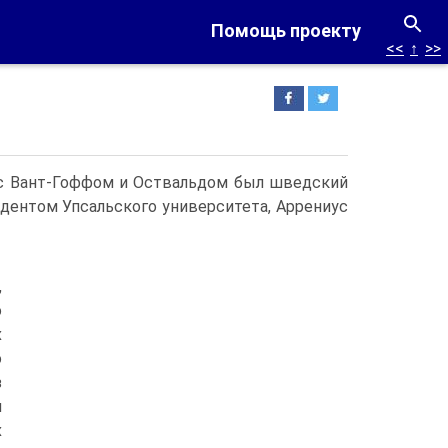
Помощь проекту
<<
↑
>>
 с Вант-Гоффом и Оствальдом был шведский
удентом Упсальского университета, Аррениус
,
о
х
о
з
и
х