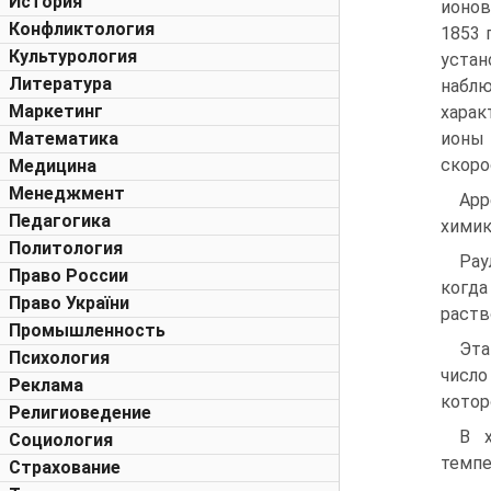
История
ионов
Конфликтология
1853 
Культурология
устан
Литература
наблю
Маркетинг
харак
Математика
ионы 
скоро
Медицина
Менеджмент
Арр
Педагогика
химик
Политология
Рау
Право России
когда
Право України
раств
Промышленность
Эта
Психология
число
Реклама
котор
Религиоведение
В х
Социология
темпе
Страхование