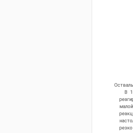
Остваль
В 1
реаги
малой
реакц
насто
резко