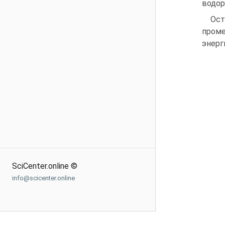
водор
Ост
проме
энерг
SciCenter.online ©
info@scicenter.online