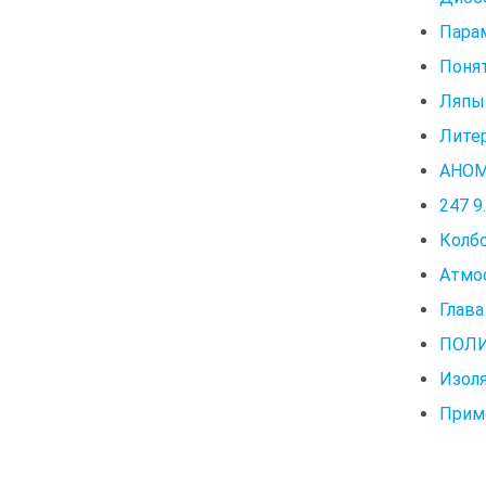
Пара
Поня
Ляпы
Литер
АНОМ
247 9
Колб
Атмо
Глава
ПОЛИ
Изол
Приме