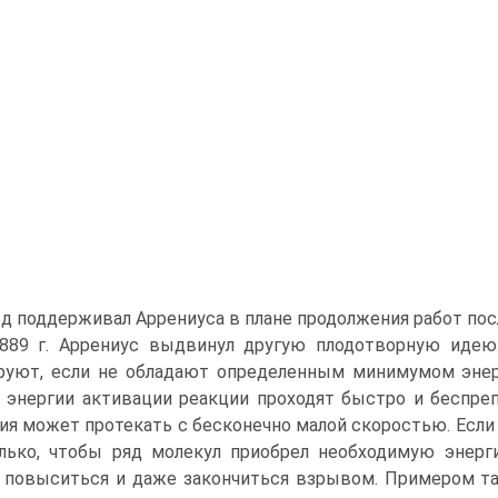
д поддерживал Аррениуса в плане продолжения работ пос
889 г. Аррениус выдвинул другую плодотворную идею. 
руют, если не обладают определенным минимумом энерг
 энергии активации реакции проходят быстро и беспре
ия может протекать с бесконечно малой скоростью. Если
лько, чтобы ряд молекул приобрел необходимую энерг
 повыситься и даже закончиться взрывом. Примером т