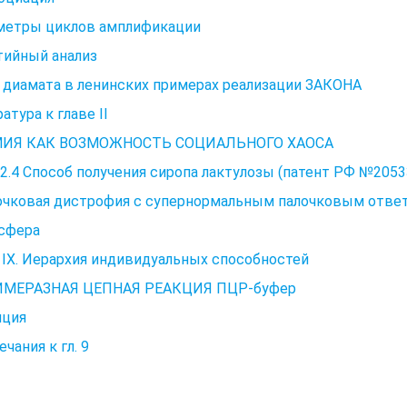
метры циклов амплификации
тийный анализ
 диамата в ленинских примерах реализации ЗАКОНА
атура к главе II
ИЯ КАК ВОЗМОЖНОСТЬ СОЦИАЛЬНОГО ХАОСА
.2.4 Способ получения сиропа лактулозы (патент РФ №205
очковая дистрофия с супернормальным палочковым отве
сфера
 IX. Иерархия индивидуальных способностей
МЕРАЗНАЯ ЦЕПНАЯ РЕАКЦИЯ ПЦР-буфер
яция
чания к гл. 9