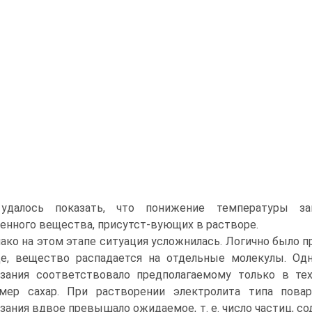
удалось показать, что понижение температуры за
енного вещества, присутст-вующих в растворе.
ако на этом этапе ситуация усложнилась. Логично было п
е, вещество распадается на отдельные молекулы. О
зания соответствовало предполагаемому только в тех 
имер сахар. При растворении электролита типа пова
зания вдвое превышало ожидаемое, т. е. число частиц, с