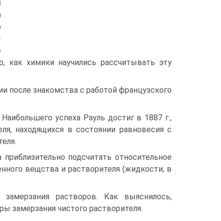
В
)
о
—
е
о, как химики научились рассчитывать эту
ии после знакомства с работой французского
 Наибольшего успеха Рауль достиг в 1887 г.,
еля, находящихся в состоянии равновесия с
еля.
а приблизительно подсчитать относительное
енного вещства и растворителя (жидкости, в
 замерзания растворов. Как выяснилось,
ры замерзания чистого растворителя.