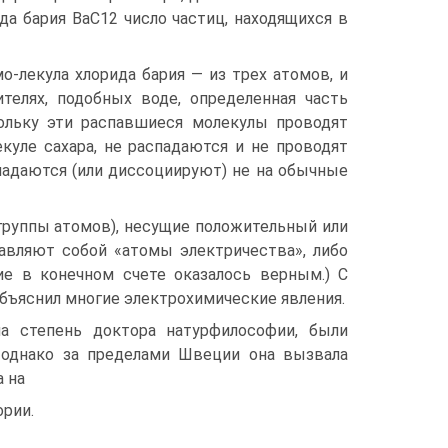
да бария ВаС12 число частиц, находящихся в
мо-лекула хлорида бария — из трех атомов, и
телях, подобных воде, определенная часть
кольку эти распавшиеся молекулы проводят
куле сахара, не распадаются и не проводят
падаются (или диссоциируют) не на обычные
группы атомов), несущие положительный или
авляют собой «атомы электричества», либо
ие в конечном счете оказалось верным.) С
бъяснил многие электрохимические явления.
а степень доктора натурфилософии, были
 однако за пределами Швеции она вызвала
 на
ории.