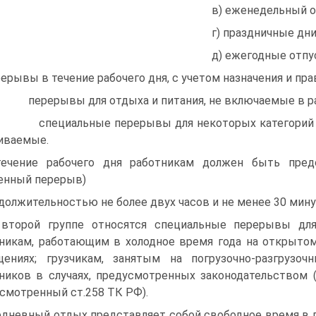
в) еженедельный о
г) праздничные дни
д) ежегодные отпу
ерывы в течение рабочего дня, с учетом назначения и пр
перерывы для отдыха и питания, не включаемые в раб
специальные перерывы для некоторых категорий ра
иваемые.
ечение рабочего дня работникам должен быть пред
енный перерыв)
должительностью не более двух часов и не менее 30 минут
второй группе относятся специальные перерывы для
никам, работающим в холодное время года на открыто
ениях; грузчикам, занятым на погрузочно-разгрузо
ников в случаях, предусмотренных законодательством 
смотренный ст.258 ТК РФ).
дневный отдых представляет собой свободное время в п