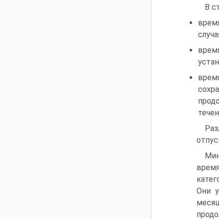
В с
время
случа
врем
устан
врем
сох
прод
течен
Ра
отпус
Мин
врем
катег
Они у
меся
продо