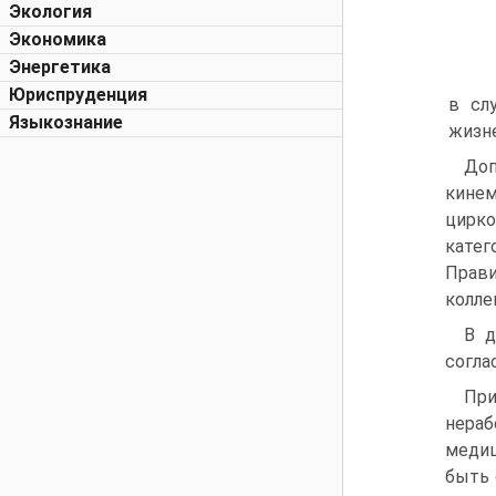
Экология
Экономика
Энергетика
Юриспруденция
в сл
Языкознание
жизне
Доп
кинем
цирко
катег
Прав
колле
В д
согла
При
нера
медиц
быть 