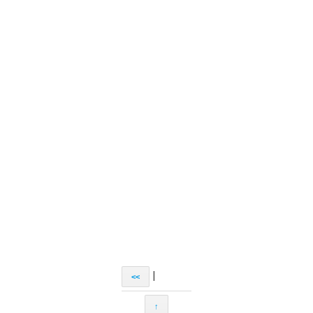
|
<<
↑