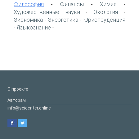
Философия
Финансы
Химия
-
-
-
Художественные науки
Экология
-
-
Экономика
Энергетика
Юриспруденция
-
-
Языкознание
-
-
О проекте
Авторам
info@scicenter.online