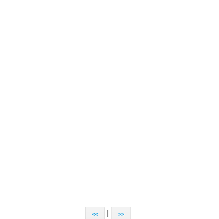
|
<<
>>