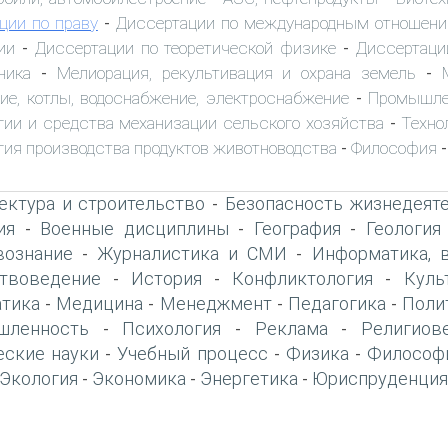
ции по праву
Диссертации по международным отношен
-
ии
Диссертации по теоретической физике
Диссертаци
-
-
ника
Мелиорация, рекультивация и охрана земель
-
-
ие, котлы, водоснабжение, электроснабжение
Промышле
-
гии и средства механизации сельского хозяйства
Техно
-
гия производства продуктов животноводства
Философия
-
-
ектура и строительство
Безопасность жизнедеят
-
ия
Военные дисциплины
География
Геология
-
-
-
вознание
Журналистика и СМИ
Информатика, 
-
-
твоведение
История
Конфликтология
Куль
-
-
-
тика
Медицина
Менеджмент
Педагогика
Поли
-
-
-
-
шленность
Психология
Реклама
Религиов
-
-
-
еские науки
Учебный процесс
Физика
Философ
-
-
-
Экология
Экономика
Энергетика
Юриспруденция
-
-
-