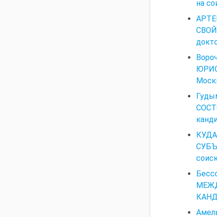
на со
АРТЕ
СВОЙ
докто
Воро
ЮРИС
Москв
Гуд
СОСТ
канди
КУДА
СУБЪ
соиск
Бес
МЕЖ
КАНД
Амел