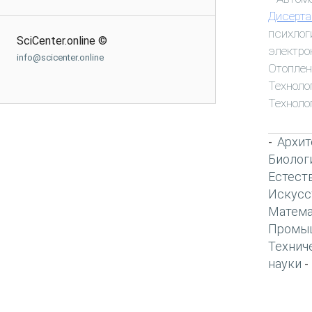
Дисерта
психлог
SciCenter.online ©
электро
info@scicenter.online
Отоплен
Техноло
Техноло
Архит
-
Биолог
Естест
Искусс
Матема
Промы
Технич
науки
-