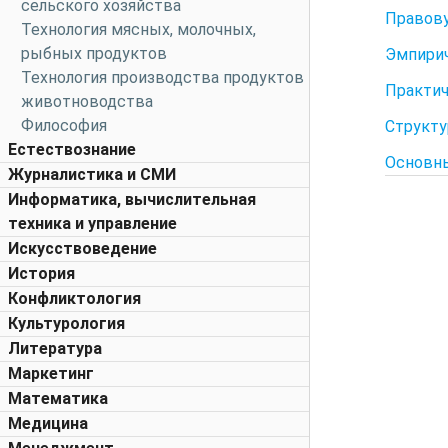
сельского хозяйства
Правову
Технология мясных, молочных,
рыбных продуктов
Эмпирич
Технология производства продуктов
Практич
животноводства
Философия
Структу
Естествознание
Основны
Журналистика и СМИ
Информатика, вычислительная
техника и управление
Искусствоведение
История
Конфликтология
Культурология
Литература
Маркетинг
Математика
Медицина