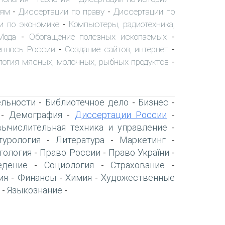
иям
Диссертации по праву
Диссертации по
-
-
и по экономике
Компьютеры, радиотехника,
-
Мода
Обогащение полезных ископаемых
-
-
ннось России
Создание сайтов, интернет
-
-
логия мясных, молочных, рыбных продуктов
-
ельности
Библиотечное дело
Бизнес
-
-
-
Демография
Диссертации России
-
-
-
вычислительная техника и управление
-
турология
Литература
Маркетинг
-
-
-
тология
Право России
Право України
-
-
-
едение
Социология
Страхование
-
-
-
ия
Финансы
Химия
Художественные
-
-
-
Языкознание
-
-