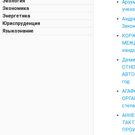
Экология
Арзум
Экономика
учено
Энергетика
Андр
Юриспруденция
Закон
Языкознание
КОРЖ
МЕЖД
канди
Деми
ОТНО
АВТОР
год
АГАФ
ОРГА
степе
АНН
ТАК
ПРОИ