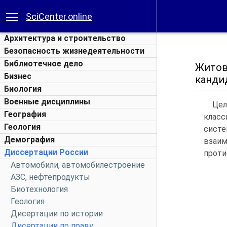
SciCenter.online
Архитектура и строительство
Безопасность жизнедеятельности
Библиотечное дело
Житов
Бизнес
кандид
Биология
Военные дисциплины
Цел
География
класс
Геология
сист
Демография
взаим
Диссертации России
проти
Автомобили, автомобилестроение
АЗС, нефтепродукты
Биотехнология
Геология
Дисертации по истории
Дисертации по праву