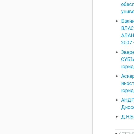
обес
униве
Бали
ВЛАС
АЛАН
2007 
Зве
СУБЪ
юриди
Аске
иност
юриди
АНДР
Диссе
Д.Н.Б
Автом
-