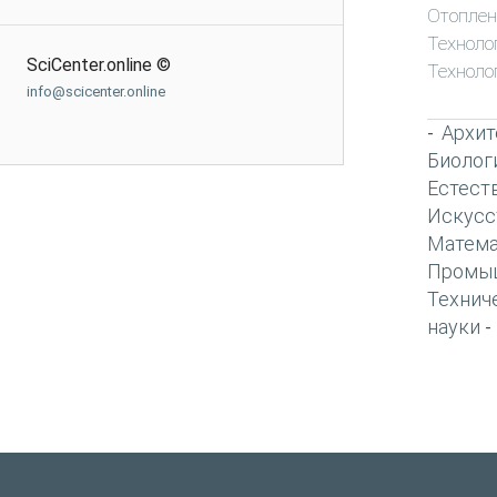
Отоплен
Техноло
SciCenter.online ©
Техноло
info@scicenter.online
Архит
-
Биолог
Естест
Искусс
Матема
Промы
Технич
науки
-