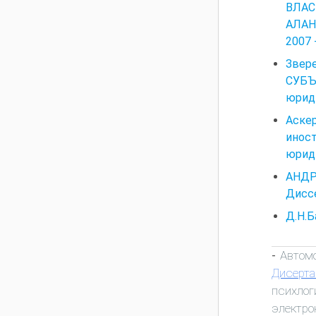
ВЛАС
АЛАН
2007 
Зве
СУБЪ
юриди
Аске
иност
юриди
АНДР
Диссе
Д.Н.Б
Автом
-
Дисерта
психлог
электро