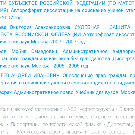
ТИ СУБЪЕКТОВ РОССИЙСКОЙ ФЕДЕРАЦИИ (ПО МАТЕР
ИЯ). Автореферат диссертации на соискание ученой сте
- 2007 год
рева Виктория Александровна. СУДЕБНАЯ ЗАЩИ
ЕКТА РОССИЙСКОЙ ФЕДЕРАЦИИ. Автореферат диссертаци
ческих наук Москва-2007 - 2007 год
ров Мобил Самедович. Административное выдворе
ранного гражданина или лица без гражданства. Диссерта
ческих наук. Москва - 2006 - 2006 год
ЕЕВ АНДРЕЙ ИВАНОВИЧ. Обеспечение прав граждан при
ртация на соискание ученой степени кандидата юридическ
ахрах. Административное право. Учебник для вузов. Москва
обили, автомобилестроение
АЗС, нефтепродукты
Биоте
-
-
ции по праву
Диссертации по международным отношен
-
ии
Диссертации по теоретической физике
Диссертаци
-
-
ника
Мелиорация, рекультивация и охрана земель
-
-