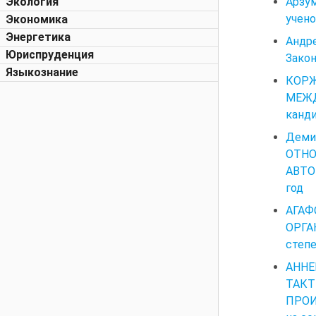
Арзум
Экология
учено
Экономика
Энергетика
Андр
Юриспруденция
Закон
Языкознание
КОРЖ
МЕЖД
канди
Деми
ОТНО
АВТОР
год
АГАФ
ОРГА
степе
АНН
ТАК
ПРОИ