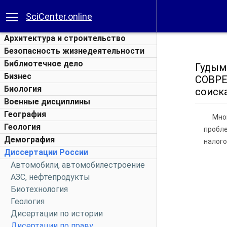
SciCenter.online
Архитектура и строительство
Безопасность жизнедеятельности
Библиотечное дело
Гуды
Бизнес
СОВРЕ
Биология
соиск
Военные дисциплины
География
Мно
Геология
пробл
Демография
налого
Диссертации России
Автомобили, автомобилестроение
АЗС, нефтепродукты
Биотехнология
Геология
Дисертации по истории
Дисертации по праву