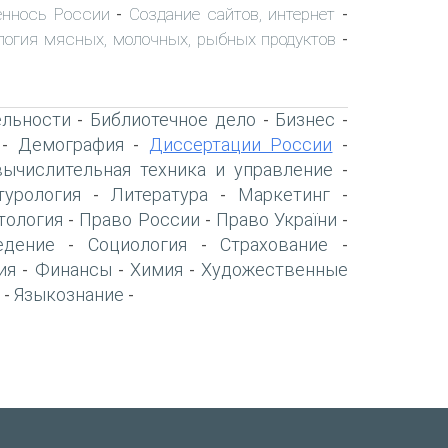
ннось России
Создание сайтов, интернет
-
-
логия мясных, молочных, рыбных продуктов
-
ельности
Библиотечное дело
Бизнес
-
-
-
Демография
Диссертации России
-
-
-
вычислительная техника и управление
-
турология
Литература
Маркетинг
-
-
-
тология
Право России
Право України
-
-
-
едение
Социология
Страхование
-
-
-
ия
Финансы
Химия
Художественные
-
-
-
Языкознание
-
-