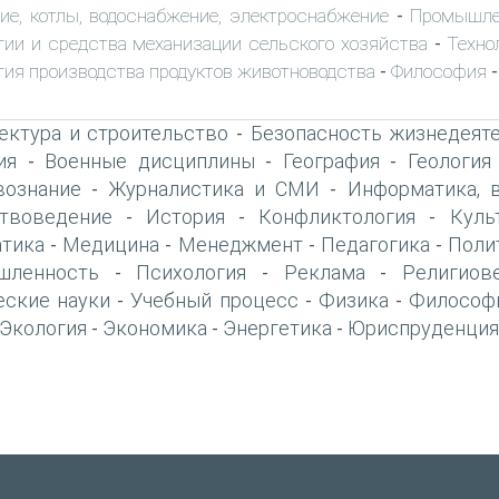
ие, котлы, водоснабжение, электроснабжение
Промышле
-
гии и средства механизации сельского хозяйства
Техно
-
гия производства продуктов животноводства
Философия
-
-
ектура и строительство
Безопасность жизнедеят
-
ия
Военные дисциплины
География
Геология
-
-
-
вознание
Журналистика и СМИ
Информатика, 
-
-
твоведение
История
Конфликтология
Куль
-
-
-
тика
Медицина
Менеджмент
Педагогика
Поли
-
-
-
-
шленность
Психология
Реклама
Религиов
-
-
-
еские науки
Учебный процесс
Физика
Философ
-
-
-
Экология
Экономика
Энергетика
Юриспруденция
-
-
-