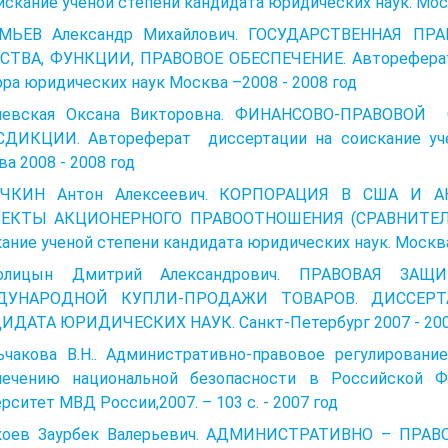
искание ученой степени кандидата юридических наук. Мос
МЬЕВ Александр Михайлович. ГОСУДАРСТВЕННАЯ П
СТВА, ФУНКЦИИ, ПРАВОВОЕ ОБЕСПЕЧЕНИЕ. Автореферат 
ра юридических наук Москва –2008 - 2008 год
чевская Оксана Викторовна. ФИНАНСОВО-ПРАВОВ
ДИКЦИИ. Автореферат диссертации на соискание учен
а 2008 - 2008 год
ЧКИН Антон Алексеевич. КОРПОРАЦИЯ В США И 
ЕКТЫ АКЦИОНЕРНОГО ПРАВООТНОШЕНИЯ (СРАВНИТЕЛЬН
ание ученой степени кандидата юридических наук. Москва 
солицын Дмитрий Александрович. ПРАВОВАЯ ЗА
ДУНАРОДНОЙ КУПЛИ-ПРОДАЖИ ТОВАРОВ. ДИССЕРТ
ИДАТА ЮРИДИЧЕСКИХ НАУК. Санкт-Петербург 2007 - 200
ьчакова В.Н.. Административно-правовое регулировани
печению национальной безопасности в Российской Ф
рситет МВД России,2007. – 103 с. - 2007 год
коев Заурбек Валерьевич. АДМИНИСТРАТИВНО – ПР