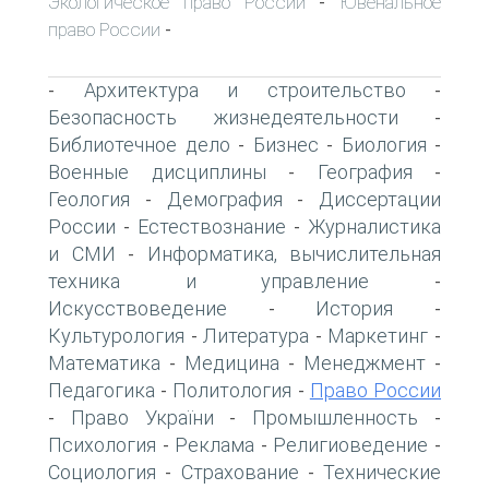
Экологическое право России
Ювенальное
-
право России
-
Архитектура и строительство
-
-
Безопасность жизнедеятельности
-
Библиотечное дело
Бизнес
Биология
-
-
-
Военные дисциплины
География
-
-
Геология
Демография
Диссертации
-
-
России
Естествознание
Журналистика
-
-
и СМИ
Информатика, вычислительная
-
техника и управление
-
Искусствоведение
История
-
-
Культурология
Литература
Маркетинг
-
-
-
Математика
Медицина
Менеджмент
-
-
-
Педагогика
Политология
Право России
-
-
Право України
Промышленность
-
-
-
Психология
Реклама
Религиоведение
-
-
-
Социология
Страхование
Технические
-
-