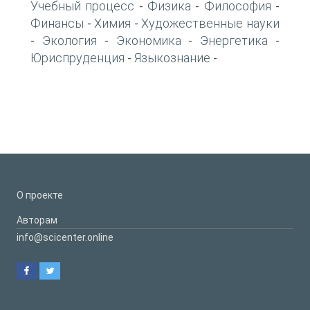
Учебный процесс
Физика
Философия
-
-
-
Финансы
Химия
Художественные науки
-
-
Экология
Экономика
Энергетика
-
-
-
-
Юриспруденция
Языкознание
-
-
О проекте
Авторам
info@scicenter.online