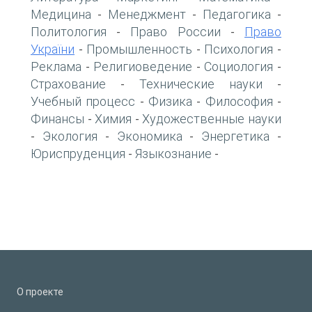
Медицина
Менеджмент
Педагогика
-
-
-
Политология
Право России
Право
-
-
України
Промышленность
Психология
-
-
-
Реклама
Религиоведение
Социология
-
-
-
Страхование
Технические науки
-
-
Учебный процесс
Физика
Философия
-
-
-
Финансы
Химия
Художественные науки
-
-
Экология
Экономика
Энергетика
-
-
-
-
Юриспруденция
Языкознание
-
-
О проекте