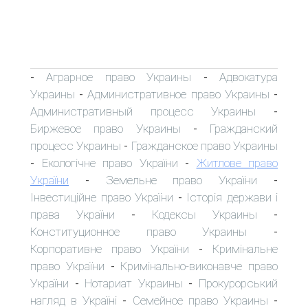
Аграрное право Украины
Адвокатура
-
-
Украины
Административное право Украины
-
-
Административный процесс Украины
-
Биржевое право Украины
Гражданский
-
процесс Украины
Гражданское право Украины
-
Екологічне право України
Житлове право
-
-
України
Земельне право України
-
-
Інвестиційне право України
Історія держави і
-
права України
Кодексы Украины
-
-
Конституционное право Украины
-
Корпоративне право України
Кримінальне
-
право України
Кримінально-виконавче право
-
України
Нотариат Украины
Прокурорський
-
-
нагляд в Україні
Семейное право Украины
-
-