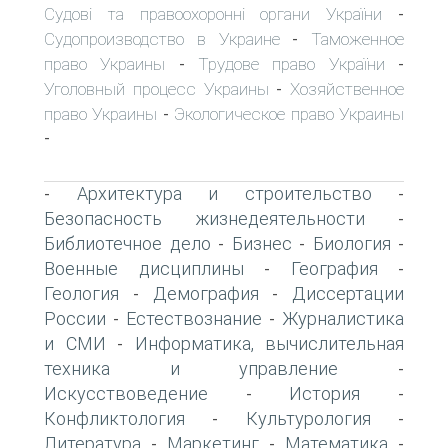
Судові та правоохоронні органи України
-
Судопроизводство в Украине
Таможенное
-
право Украины
Трудове право України
-
-
Уголовный процесс Украины
Хозяйственное
-
право Украины
Экологическое право Украины
-
-
Архитектура и строительство
-
-
Безопасность жизнедеятельности
-
Библиотечное дело
Бизнес
Биология
-
-
-
Военные дисциплины
География
-
-
Геология
Демография
Диссертации
-
-
России
Естествознание
Журналистика
-
-
и СМИ
Информатика, вычислительная
-
техника и управление
-
Искусствоведение
История
-
-
Конфликтология
Культурология
-
-
Литература
Маркетинг
Математика
-
-
-