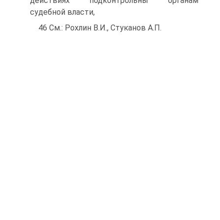
действиях подконтрольны органам
судебной власти,
46 См.: Рохлин В.И., Стуканов А.П.