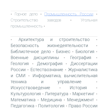
Горное дело
Промышленность России
-
-
-
Строительство заводов
Угольная
-
промышленность
-
Архитектура и строительство
-
-
Безопасность жизнедеятельности
-
Библиотечное дело
Бизнес
Биология
-
-
-
Военные дисциплины
География
-
-
Геология
Демография
Диссертации
-
-
России
Естествознание
Журналистика
-
-
и СМИ
Информатика, вычислительная
-
техника и управление
-
Искусствоведение
История
-
-
Культурология
Литература
Маркетинг
-
-
-
Математика
Медицина
Менеджмент
-
-
-
Педагогика
Политология
Право России
-
-