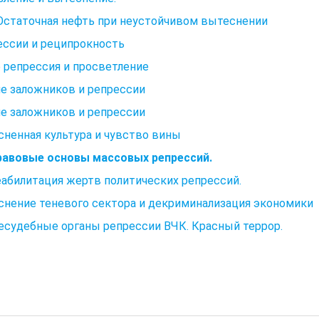
 Остаточная нефть при неустойчивом вытеснении
ессии и реципрокность
е репрессия и просветление
е заложников и репрессии
е заложников и репрессии
ненная культура и чувство вины
Правовые основы массовых репрессий.
еабилитация жертв политических репрессий.
снение теневого сектора и декриминализация экономики
есудебные органы репрессии ВЧК. Красный террор.