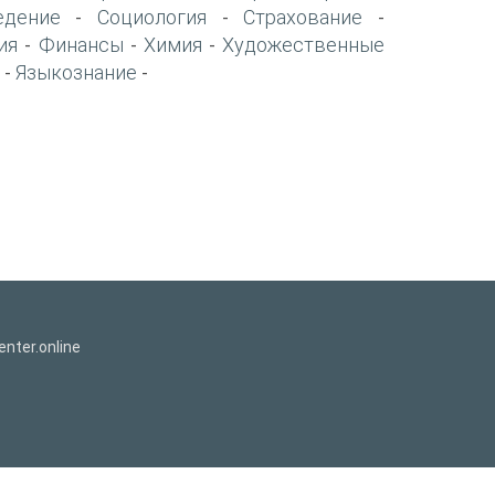
едение
Социология
Страхование
-
-
-
ия
Финансы
Химия
Художественные
-
-
-
Языкознание
-
-
nter.online