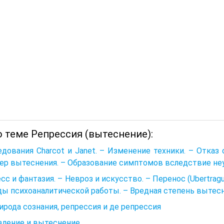
о теме Репрессия (вытеснение):
дования Charcot и Janet. – Изменение техники. – Отказ 
р вытеснения. – Образование симптомов вследствие неу
сс и фантазия. – Невроз и искусство. – Перенос (Ubertra
ы психоаналитической работы. – Вредная степень вытес
рирода сознания, репрессия и де репрессия
ление и вытеснение.