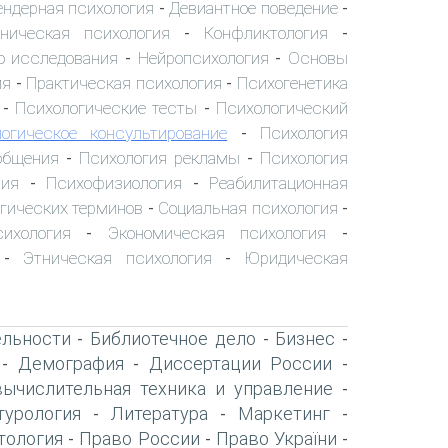
ендерная психология
Девиантное поведение
-
-
ническая психология
Конфликтология
-
-
о исследования
Нейропсихология
Основы
-
-
ия
Практическая психология
Психогенетика
-
-
Психологические тесты
Психологический
-
-
огическое консультирование
Психология
-
общения
Психология рекламы
Психология
-
-
пия
Психофизиология
Реабилитационная
-
-
гических терминов
Социальная психология
-
-
сихология
Экономическая психология
-
-
Этническая психология
Юридическая
-
-
ельности
Библиотечное дело
Бизнес
-
-
-
Демография
Диссертации России
-
-
-
вычислительная техника и управление
-
турология
Литература
Маркетинг
-
-
-
тология
Право России
Право України
-
-
-