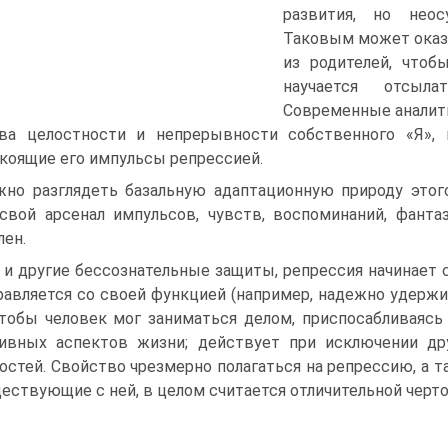
развития, но нео
Таковым может оказа
из родителей, чтоб
научается отсыл
Современные аналити
тва целостности и непрерывности собственного «Я»,
коящие его импульсы репрессией.
но разглядеть базальную адаптационную природу этого
свой арсенал импульсов, чувств, воспоминаний, фанта
лен.
 и другие бессознательные защиты, репрессия начинает с
равляется со своей функцией (например, надежно удерж
чтобы человек мог заниматься делом, приспосабливаясь 
ивных аспектов жизни; действует при исключении дру
остей. Свойство чрезмерно полагаться на репрессию, а 
ествующие с ней, в целом считается отличительной черто