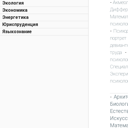
Акмео
-
Экология
Диффер
Экономика
Математ
Энергетика
психоло
Юриспруденция
Психо
-
Языкознание
портрет
девиант
труда
психоло
Специа
Экспер
психоло
Архит
-
Биолог
Естест
Искусс
Матема