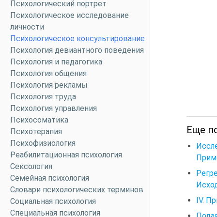
Психологический портрет
Психологическое исследование
личности
Психологическое консультирование
Психология девиантного поведения
Психология и педагогика
Психология общения
Психология рекламы
Психология труда
Психология управления
Психосоматика
Еще п
Психотерапия
Психофизиология
Иссле
Реабилитационная психология
Приме
Сексология
Регре
Семейная психология
Исход
Словари психологических терминов
IV. П
Социальная психология
Специальная психология
Подав