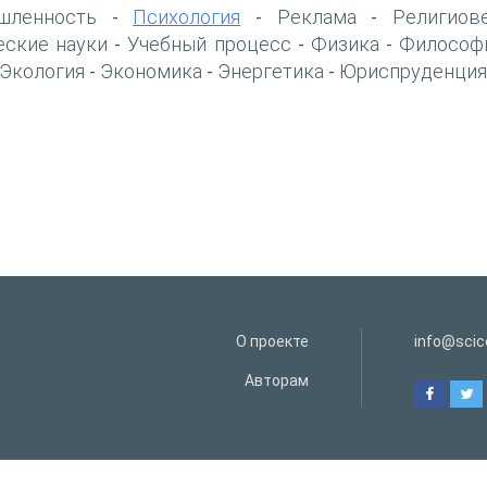
шленность
Психология
Реклама
Религиов
-
-
-
еские науки
Учебный процесс
Физика
Философ
-
-
-
Экология
Экономика
Энергетика
Юриспруденция
-
-
-
О проекте
info@scice
Авторам