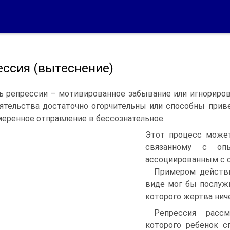
ессия (вытеснение)
ь репрессии – мотивированное забывание или игнориров
ятельства достаточно огорчительны или способны прив
меренное отправление в бессознательное.
Этот процесс может
связанному с оп
ассоциированным с 
Примером действи
виде мог бы послужи
которого жертва нич
Репрессия расс
которого ребенок с