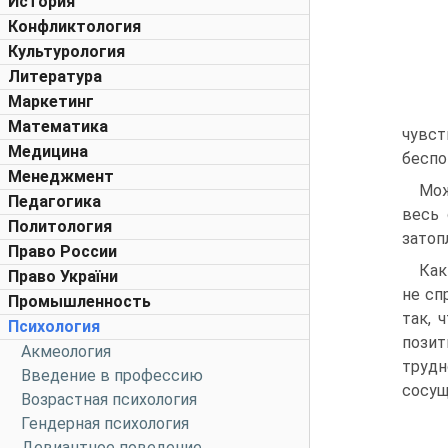
История
Конфликтология
Культурология
Литература
Маркетинг
Математика
чувс
Медицина
беспо
Менеджмент
Мож
Педагогика
весь 
Политология
затоп
Право России
Как
Право України
не сп
Промышленность
так, 
Психология
позит
Акмеология
трудн
Введение в профессию
сосущ
Возрастная психология
Гендерная психология
Девиантное поведение