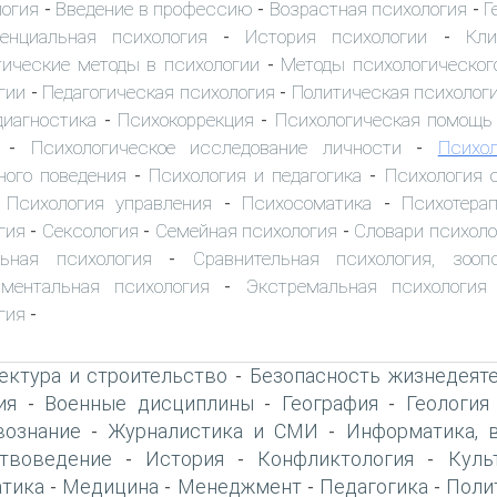
логия
Введение в профессию
Возрастная психология
Г
-
-
-
енциальная психология
История психологии
Кли
-
-
ические методы в психологии
Методы психологическог
-
гии
Педагогическая психология
Политическая психолог
-
-
диагностика
Психокоррекция
Психологическая помощь
-
-
Психологическое исследование личности
Психол
-
-
ного поведения
Психология и педагогика
Психология 
-
-
Психология управления
Психосоматика
Психотера
-
-
-
гия
Сексология
Семейная психология
Словари психоло
-
-
-
льная психология
Сравнительная психология, зооп
-
иментальная психология
Экстремальная психология
-
гия
-
ектура и строительство
Безопасность жизнедеят
-
ия
Военные дисциплины
География
Геология
-
-
-
вознание
Журналистика и СМИ
Информатика, 
-
-
твоведение
История
Конфликтология
Куль
-
-
-
тика
Медицина
Менеджмент
Педагогика
Поли
-
-
-
-