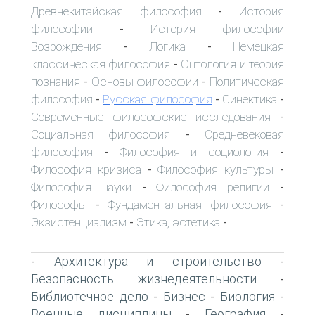
Древнекитайская философия
История
-
философии
История философии
-
Возрождения
Логика
Немецкая
-
-
классическая философия
Онтология и теория
-
познания
Основы философии
Политическая
-
-
философия
Русская философия
Синектика
-
-
-
Современные философские исследования
-
Социальная философия
Средневековая
-
философия
Философия и социология
-
-
Философия кризиса
Философия культуры
-
-
Философия науки
Философия религии
-
-
Философы
Фундаментальная философия
-
-
Экзистенциализм
Этика, эстетика
-
-
Архитектура и строительство
-
-
Безопасность жизнедеятельности
-
Библиотечное дело
Бизнес
Биология
-
-
-
Военные дисциплины
География
-
-