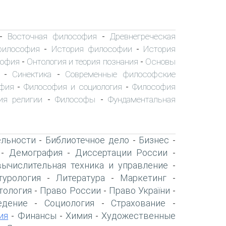
Восточная философия
Древнегреческая
-
-
философия
История философии
История
-
-
софия
Онтология и теория познания
Основы
-
-
Синектика
Современные философские
-
-
офия
Философия и социология
Философия
-
-
ия религии
Философы
Фундаментальная
-
-
ельности
Библиотечное дело
Бизнес
-
-
-
Демография
Диссертации России
-
-
-
вычислительная техника и управление
-
турология
Литература
Маркетинг
-
-
-
тология
Право России
Право України
-
-
-
едение
Социология
Страхование
-
-
-
ия
Финансы
Химия
Художественные
-
-
-