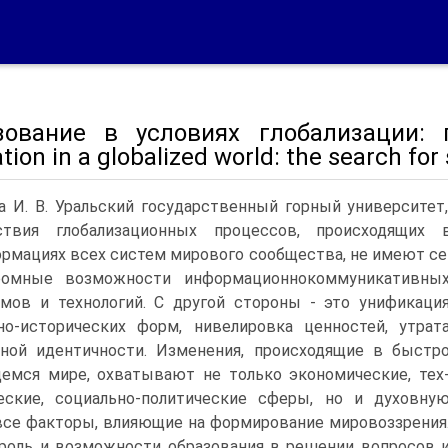
зование в условиях глобализации: 
tion in a globalized world: the search for
а И. В. Уральский государственный горный университет, г
ствия глобализационных процессов, происходящи
рмациях всех систем мирового сообщества, не имеют сег
ромные возможности информационно­коммуникативны
мов и технологий. С другой стороны - это унификаци
­но-исторических форм, нивелировка ценностей, утрат
ной идентичности. Измене­ния, происходящие в быстр
мся мире, охватывают не только экономические, тех
еские, социально-политические сферы, но и духовну
все факторы, влияю­щие на формирование мировоззрения
роль и возможности образования в решении вопросов 