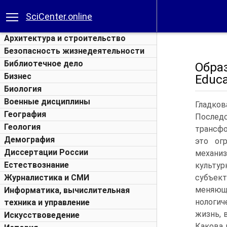
SciCenter.online
Архитектура и строительство
Безопасность жизнедеятельности
Библиотечное дело
Обра
Бизнес
Educa
Биология
Военные дисциплины
Гладков
География
Послед
Геология
трансфо
Демография
это ог
Диссертации России
механиз
Естествознание
культур
Журналистика и СМИ
субъект
меняюще
Информатика, вычислительная
нологич
техника и управление
жизнь, 
Искусствоведение
Какова 