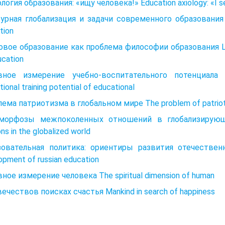
логия образования: «ищу человека!» Education axiology: «I se
урная глобализация и задачи современного образования cul
tion
вое образование как проблема философии образования Lang
ucation
вное измерение учебно-воспитательного потенциала о
ional training potential of educational
ема патриотизма в глобальном мире The problem of patriotis
морфозы межпоколенных отношений в глобализирующем
ons in the globalized world
овательная политика: ориентиры развития отечественног
opment of russian education
ное измерение человека The spiritual dimension of human
ечествов поисках счастья Mankind in search of happiness