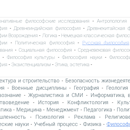
рнативные философские исследования
Антропология
-
фия
Древнеиндийская философия
Древнекитайская 
-
-
фии Возрождения
Логика
Немецкая классическая фило
-
-
фии
Политическая философия
Русская философия
-
-
вания
Социальная философия
Средневековая филос
-
-
Философия культуры
Философия науки
Философ
-
-
-
фия
Экзистенциализм
Этика, эстетика
-
-
-
ектура и строительство
Безопасность жизнедеят
-
ия
Военные дисциплины
География
Геология
-
-
-
вознание
Журналистика и СМИ
Информатика, 
-
-
твоведение
История
Конфликтология
Куль
-
-
-
тика
Медицина
Менеджмент
Педагогика
Поли
-
-
-
-
шленность
Психология
Реклама
Религиов
-
-
-
еские науки
Учебный процесс
Физика
Философ
-
-
-