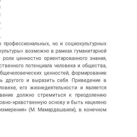
е
е
,
-
в
о профессиональных, но и социокультурных
 культуры» возможно в рамках гуманитарной
 роли ценностно ориентированного зна­ния,
твенного потенциала чело­века и общества,
общечеловече­ских ценностей, формирование
ть другого и выразить себя. Приведение в
ловеке, его жизнедеятельности и является
зование должно стремиться к преодолению
уховно-нравственную основу и быть нацелено
 измерения» (М. Мамардашвили), в конечном