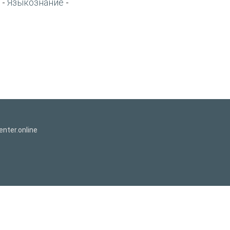
Языкознание
-
-
nter.online