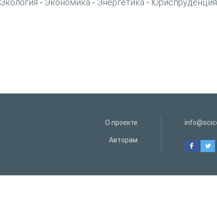
Экология
Экономика
Энергетика
Юриспруденция
-
-
-
О проекте
info@scice
Авторам