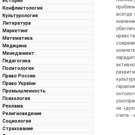
История
пробле
Конфликтология
всегда 
Культурология
значен
Литература
обеспе
Маркетинг
нравст
Математика
совреме
Медицина
компете
Менеджмент
парадиг
Педагогика
активно
Политология
развити
Право России
культур
Право України
гармони
Промышленность
онтоло
Психология
узкопра
Реклама
на «дух
Религиоведение
счете -
Социология
Страхование