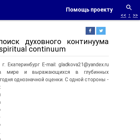
Помощь проекту
<<
↑
>>
поиск духовного континуума
 spiritual continuum
. Екатеринбург E-mail: gladkova21@yandex.ru
х в мире и выражающихся в глубинных
одня однознач­ной оценки.
С одной стороны -
х
я
а
о
­
ю
.
и