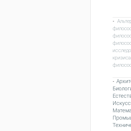
Альте
-
филосо
филосо
филосо
исследо
кризиса
филосо
Архит
-
Биолог
Естест
Искусс
Матема
Промы
Технич