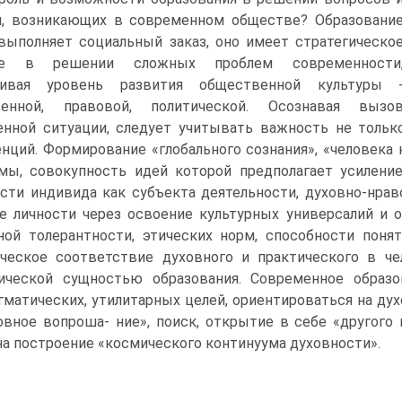
м, возникающих в современном обществе? Образовани
выполняет социальный заказ, оно имеет стратегическо
ие в ре­шении сложных проблем современности
чивая уровень развития общественной культуры 
венной, правовой, политической. Осознавая вызо
нной ситуации, следует учи­тывать важность не тольк
нций. Формиро­вание «глобального сознания», «человека
­мы, совокупность идей которой предполагает усиление
сти индивида как субъекта деятельности, духовно-нравс
е личности через освоение культурных универсалий и 
ной толерантности, этических норм, способности поня
ческое соответствие духовного и практического в че
гической сущностью образования. Совре­менное обра
гматических, утилитарных це­лей, ориентироваться на д
овное вопроша- ние», поиск, открытие в себе «другого
 на построение «космического континуума духовности».