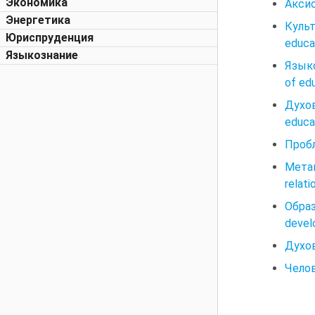
Экономика
Аксио
Энергетика
Культ
Юриспруденция
educa
Языкознание
Языко
of ed
Духо
educat
Пробл
Мета
relati
Образ
devel
Духов
Челов