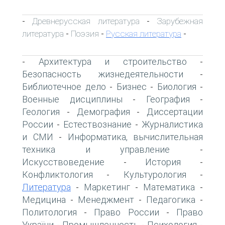
Древнерусская литература
Зарубежная
-
-
литература
Поэзия
Русская литература
-
-
-
Архитектура и строительство
-
-
Безопасность жизнедеятельности
-
Библиотечное дело
Бизнес
Биология
-
-
-
Военные дисциплины
География
-
-
Геология
Демография
Диссертации
-
-
России
Естествознание
Журналистика
-
-
и СМИ
Информатика, вычислительная
-
техника и управление
-
Искусствоведение
История
-
-
Конфликтология
Культурология
-
-
Литература
Маркетинг
Математика
-
-
-
Медицина
Менеджмент
Педагогика
-
-
-
Политология
Право России
Право
-
-
України
Промышленность
Психология