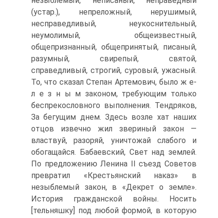
незыблемый, неписаный, неправедный
(устар.), непреложный, нерушимый,
несправедливый, неукоснительный,
неумолимый, общеизвестный,
общепризнанный, общепринятый, писаный,
разумный, свирепый, святой,
справедливый, строгий, суровый, ужасный.
То, что сказал Степан Артемович, было ж е-
л е з н ы м законом, требующим только
беспрекословного выполнения. Тендряков,
За бегущим днем. Здесь возле хат наших
отцов извечно жил звериный закон —
властвуй, разоряй, уничтожай слабого и
обогащайся. Бабаевский, Свет над землей.
По предложению Ленина II съезд Советов
превратил «Крестьянский наказ» в
незыблемый закон, в «Декрет о земле».
История гражданской войны. Носить
[тельняшку] под любой формой, в которую