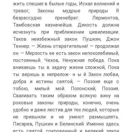
жить спешил в былые годы, Искал волнений и
тревог, Законы мудрые природы Я
безрассудно пренебрег. Лермонтов,
Тамбовская казначейша. Дикость должна
исчезнуть при приближении цивилизации.
Таков неизбежный закон. Пушкин, Джон
Теннер. — Жизнь отвратительна! — продолжал
он. — Мерзость ее есть закон непоколебимый,
постоянный. Чехов, Ненужная победа. Пока
вникаешь ты в задачу жизни сложной, Пока
ты веришь в нenpeлoж- н ы й Закон любви,
добра и истины святой, — Поэзия еще с
тобою, милый мой. Полонский, Поэзия.
Сваливать таким образом всякую вину на
роковые законы природы, конечно, очень
удобно и даже лестив для тех людей, которые
не привыкли и не умеют размышлять.
Писарев, Пушкин и Белинский. Именно здесь
есть святой, сокровенный и великий закон