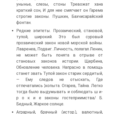
унынье, слезы, стоны Тревожат хана
краткий сон, И для нее смягчает он Гарема
строгие законы. Пушкин, Бахчисарайский
фонтан.
Редкие эпитеты. Прозаический, становой,
тупой, широкий. Это был суровый
прозаический закон новой морской войны.
Лавренев, Подвиг. Личность, полагал Ленин,
не может быть понята в отрыве от
становых законов истории. Щербина,
Обновление человека. Напрасно в помощь
станет звать Тупой закон старик сердитый,
— Ему следов не отыскать, Где
отпечатались ¦копыта. Огарев, Тайна. Легко
тогда было выдумывать и соблюдать ш и-
р о к и е законы гостеприимства/ Б.
Бедный, Жаркое солнце.
Аграрный, брачный (истор.), валютный,