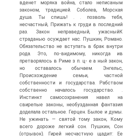
вденет моряка война, стало неписаным
законом, традицией. Соболев, Морская
душа. Ты спишь! . . позволь тебя,
несчастный, Прижать к груди в последний
раз. Закон неправедный, ужасныйК
страданью осуждает нас. Пушкин, Романо.
Обязательство не вступать в брак внутри
рода. Это, по-видимому, никогда ив
претворялось в Риме з п. ц- е а ный закон,
но оставалось обычаем. Энгельс,
Происхождение семьи, частной
собственности и государства. Рабством
собственно началось государство. .
Инстинкт самосохранения навел на
свирепые законы, необузданная фантазия
доделала остальное. Герцен. Былое и думы.
Не ужинать — святой тому закон, Кому
всего дороже легкий сон. Пушкин, Сон
(отрывок). Гирей несчастную щадит: Ее