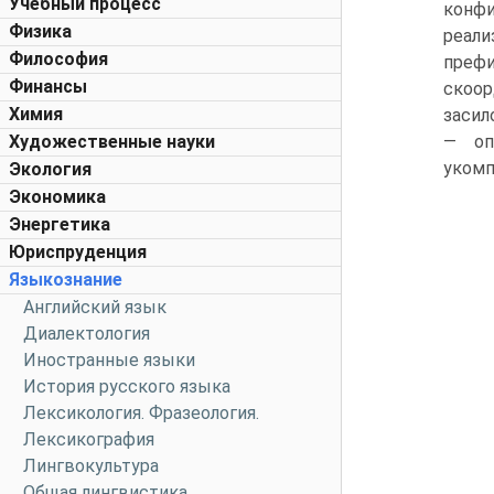
Учебный процесс
конфи
Физика
реали
Философия
префи
Финансы
скоор
Химия
засил
Художественные науки
— оп
укомп
Экология
Экономика
Энергетика
Юриспруденция
Языкознание
Английский язык
Диалектология
Иностранные языки
История русского языка
Лексикология. Фразеология.
Лексикография
Лингвокультура
Общая лингвистика