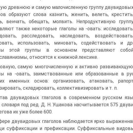
ую древнюю и самую малочисленную группу двувидовы
лов образуют слова казнить, женить, велеть, крестить
ь, венчать, обещать, молвить. Непродуктивную групп
вляют также некоторые глаголы на -овать: исследовать
довать, расследовать, наследовать, воздействовать
овать, использовать, миновать, содействовать и др
олы этой группы в основном представляют собо
славянизмы, относятся к книжной лексике.
овную, самую многочисленную и активно развивающуюс
лы на -овать, заимствованные или образованные в р
их именных основ: организовать, атаковать, рапорт
зировать, складировать, коллективизировать и т. п.
тав двувидовых глаголов в современном русском язык
 словаря под ред. Д. Н. Ушакова насчитывается 575 двув
егова их уже более 600.
фере двувидовых глаголов наблюдается ярко выраженна
и суффиксации и префиксации. Суффиксальные видов