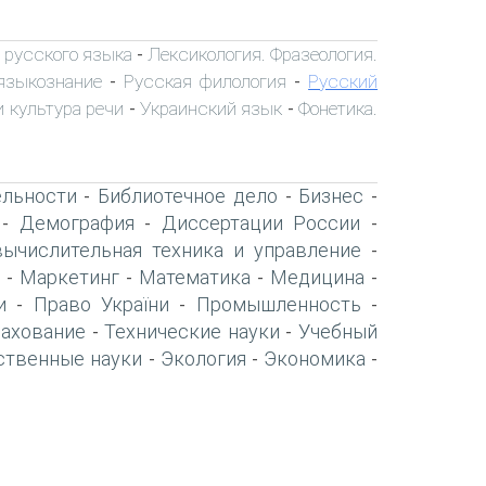
 русского языка
Лексикология. Фразеология.
-
языкознание
Русская филология
Русский
-
-
 культура речи
Украинский язык
Фонетика.
-
-
ельности
Библиотечное дело
Бизнес
-
-
-
Демография
Диссертации России
-
-
-
вычислительная техника и управление
-
Маркетинг
Математика
Медицина
-
-
-
-
и
Право України
Промышленность
-
-
-
рахование
Технические науки
Учебный
-
-
ственные науки
Экология
Экономика
-
-
-