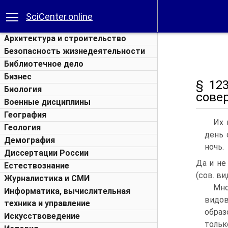
SciCenter.online
Архитектура и строительство
Безопасность жизнедеятельности
Библиотечное дело
Бизнес
§ 12
Биология
сове
Военные дисциплины
География
Их 
Геология
день 
Демография
ночь.
Диссертации России
Да и не
Естествознание
(сов. в
Журналистика и СМИ
Мно
Информатика, вычислительная
видов
техника и управление
обра
Искусствоведение
тольк