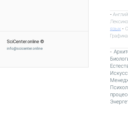
Англий
-
Лексик
язык
С
-
Графика
SciCenter.online ©
info@scicenter.online
Архит
-
Биолог
Естест
Искусс
Менед
Психол
процес
Энерге