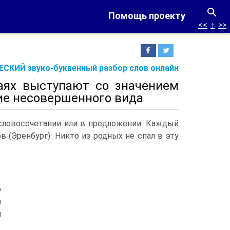
Помощь проекту
<<
↑
>>
СКИЙ звуко-буквенный разбор слов онлайн
аях выступают со значением
ие несовершенного вида
словосочетании или в предложении: Каждый
в (Эренбург). Никто из родных не спал в эту
т
ю
л
я