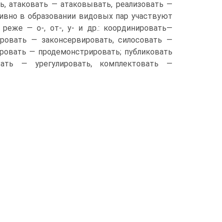
, атаковать — атаковывать, реализовать —
тивно в образовании видовых пар участвуют
реже — о-, от-, у- и др.: координировать—
ировать — законсервировать, силосовать —
ировать — продемонстрировать; публиковать
ать — урегулировать, комплектовать —