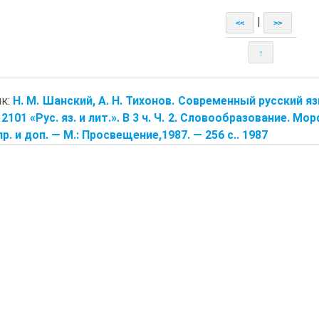
|
<<
>>
↑
ик:
Н. М. Шанский, А. Н. Тихонов. Современный русский яз
2101 «Рус. яз. и лит.». В 3 ч. Ч. 2. Словообразование. Мор
пр. и доп. — М.: Просвещение,1987. — 256 с.. 1987