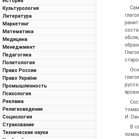
История
Сам
Культурология
глаго
Литература
ранит
Маркетинг
соста
Математика
обсле
Медицина
образ
Менеджмент
Глаг
Педагогика
старо
Политология
Осн
Право России
глаго
Право України
русск
Промышленность
ярови
Психология
Реклама
Сос
Религиоведение
томах
Социология
И. Ож
Страхование
В с
Технические науки
помощ