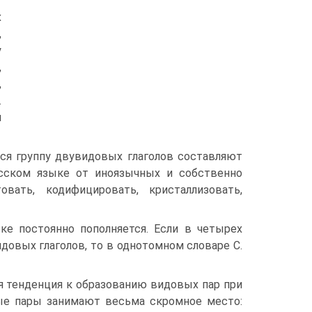
х
,
у
,
,
.
й
я группу двувидовых глаголов составляют
усском языке от иноязычных и собственно
овать, кодифицировать, кристаллизовать,
е постоянно пополняется. Если в четырех
идовых глаголов, то в однотомном словаре С.
я тенденция к образованию видовых пар при
ые пары занимают весьма скромное место: