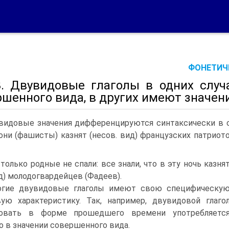
ФОНЕТИЧЕ
3. Двувидовые глаголы в одних случ
ршенного вида, в других имеют значен
видовые значения дифференцируются синтаксически в 
они (фашисты) казнят (несов. вид) французских патриото
 только родные не спали: все знали, что в эту ночь казня
ид) молодогвардейцев (Фадеев).
гие двувидовые глаголы имеют свою специфическу
ую характеристику. Так, например, двувидовой глаго
зовать в форме прошедшего времени употребляетс
о в значении совершенного вида.