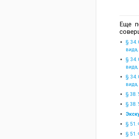
Еще п
совер
§ 34
вида,
§ 34
вида,
§ 34
вида,
§ 38.
§ 38.
Экску
§ 51
§ 51