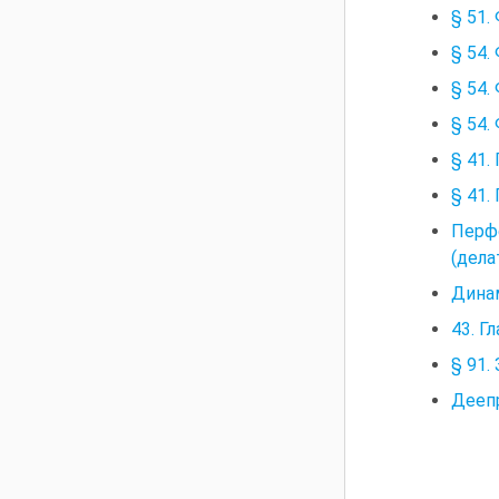
§ 51
§ 54.
§ 54.
§ 54.
§ 41
§ 41
Перф
(дела
Динам
43. Г
§ 91.
Дееп