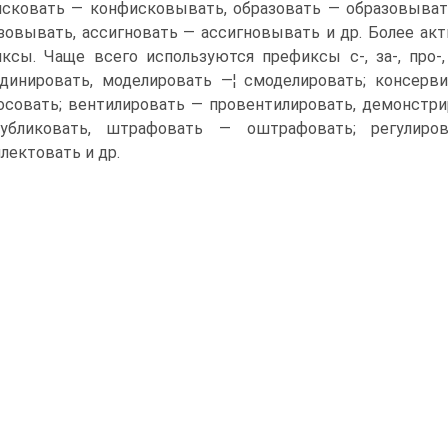
сковать — конфисковывать, образовать — образовывать
зовывать, ассигновать — ассигновывать и др. Более ак
ксы. Чаще всего используются префиксы с-, за-, про-, 
динировать, моделировать —¦ смоделировать; консерв
осовать; вентилировать — провентилировать, демонстр
убликовать, штрафовать — оштрафовать; регулиров
лектовать и др.