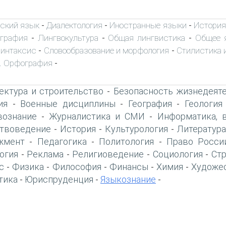
ский язык
Диалектология
Иностранные языки
История
-
-
-
ография
Лингвокультура
Общая лингвистика
Общее 
-
-
-
интаксис
Словообразование и морфология
Стилистика и
-
-
. Орфография
-
ектура и строительство
Безопасность жизнедеят
-
ия
Военные дисциплины
География
Геология
-
-
-
вознание
Журналистика и СМИ
Информатика, 
-
-
твоведение
История
Культурология
Литература
-
-
-
жмент
Педагогика
Политология
Право Росси
-
-
-
огия
Реклама
Религиоведение
Социология
Ст
-
-
-
-
с
Физика
Философия
Финансы
Химия
Художе
-
-
-
-
-
тика
Юриспруденция
Языкознание
-
-
-