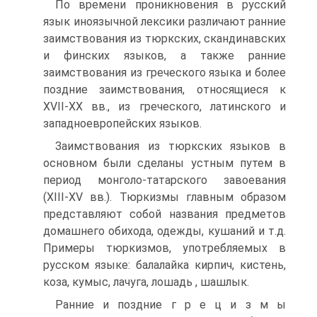
По времени проникновения в русский
язык иноязычной лексики раз­личают ранние
заимствования из тюркских, скандинавских
и финских языков, а также ранние
заимствования из греческого языка и более
позд­ние заимствования, относящиеся к
XVII-XX вв., из греческого, латинско­го и
западноевропейских языков.
Заимствования из тюркских языков в
основном были сделаны устным путем в
период монголо-татарского завоевания
(XIII-XV вв.). Тюркизмы главным образом
представляют собой названия предметов
домашнего обихода, одежды, кушаний и т.д.
Примеры тюркизмов, употребляемых в
русском языке: балалайка кирпич, кистень,
коза, кумыс, лачуга, лошадь , шашлык.
Ранние и поздние г р е ц и з м ы