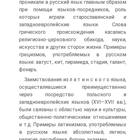
проникали в русский язык главным образом
при помощи языков-посредников, роль
которых играли старо­славянский и
западноевропейские языки. Слова
греческого происхождения касались
религиозно-церковного обихода, науки,
искусства и других сто­рон жизни. Примеры
грецизмов, употребляемых в русском
языке: август, кит, пирамида, стадия, талант,
фонарь.
Заимствования из л а т и н с к о г о языка,
осуществлявшиеся преиму­щественно
через посредство польского и
западноевропейских языков (XVI—XVII вв.),
были связаны с областью науки и культуры,
обществен­но-политическими отношениями
и т.д. Примеры латинизмов, употребляемых
в русском языке: абсолютный, легион,
религия, республика, форум, экзамен.