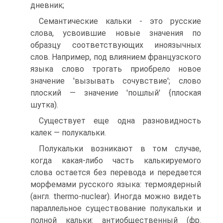
дневник;
Семантические кальки - это русские
слова, усвоившие но­вые значения по
образцу соответствующих иноязычных
слов. Например, под влиянием французского
языка слово трогать приобрело новое
значение 'вызывать сочувствие'; слово
плоский — значение 'пошлый' {плоская
шутка).
Существует еще одна разновидность
калек — полукальки.
Полукальки возникают в том случае,
когда какая-либо часть кальки­руемого
слова остается без перевода и передается
морфемами русского языка: термоядерный
(англ. thermo-nuclear). Иногда можно видеть
параллельное существование полукальки и
полной кальки: антиобщественный (фр.