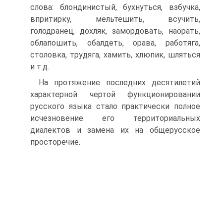
слова: блондинистый, бухнуться, взбучка,
впритирку, мельте­шить, всучить,
голодранец, дохляк, замордовать, наорать,
облапошить, обалдеть, орава, работяга,
столовка, трудяга, хамить, хлюпик, шляться
и т.д.
На протяжение последних десятилетий
характерной чертой функционировании
русского языка стало практически полное
исчезновение его территориальных
диалектов и замена их на общерусское
просторечие.