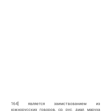
164] является заимствованием из
южнорусских говоров, ср. рус. диал. маруха