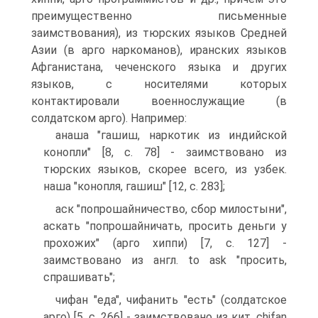
преимущественно письменные
заимствования), из тюрских языков Средней
Азии (в арго наркоманов), иранских языков
Афганистана, чеченского языка и других
языков, с носителями которых
контактировали военнослужащие (в
солдатском арго). Например:
анаша "гашиш, наркотик из индийской
конопли" [8, с. 78] - заимствовано из
тюрских языков, скорее всего, из узбек.
наша "конопля, гашиш" [12, с. 283];
аск "попрошайничество, сбор милостыни",
аскать "попрошайничать, просить деньги у
прохожих" (арго хиппи) [7, с. 127] -
заимствовано из англ. to ask "просить,
спрашивать";
чифан "еда", чифанить "есть" (солдатское
арго) [5, с. 266] - заимствовано из кит. chifan