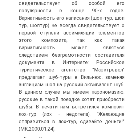
свидетельствует об особой его
популярности в конце 90-х годов.
Вариативность его написания (шоп-тур, шоп
тур, шоптур) не всегда свидетельствует о
первой ступени ассимиляции элементов
этого композита, так как такая
вариативность может являться
следствием безграмотности составителя
документа в Интернете: Российское
туристическое агентство "Марктревел"
предлагает шуб-туры в Вильнюс, заменяя
англицизм шоп на русский эквивалент шуб.
В данном случае мы имеем парономазию:
русские в такой поездке хотят приобрести
шубы. В печати нам встретился композит
лох-тур (лох - недотепа): "Желающие
отправиться в лох-тур, сдавайте деньги!"
(МК.2000.01.24).