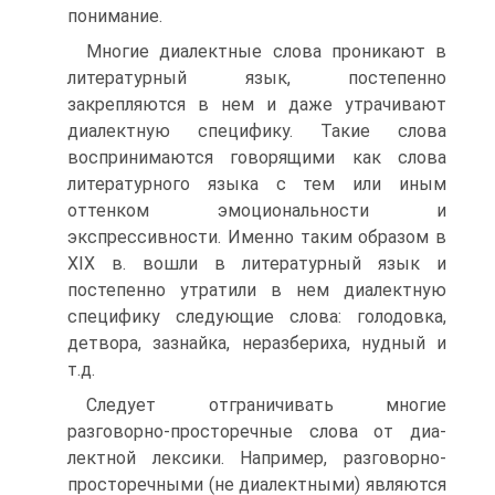
понимание.
Многие диалектные слова проникают в
литературный язык, постепенно
закрепляются в нем и даже утрачивают
диалектную спе­цифику. Такие слова
воспринимаются говорящими как слова
литератур­ного языка с тем или иным
оттенком эмоциональности и
экспрессивности. Именно таким образом в
XIX в. вошли в литературный язык и
постепен­но утратили в нем диалектную
специфику следующие слова: голодовка,
детвора, зазнайка, неразбериха, нудный и
т.д.
Следует отграничивать многие
разговорно-просторечные слова от диа­
лектной лексики. Например, разговорно-
просторечными (не диалектными) являются