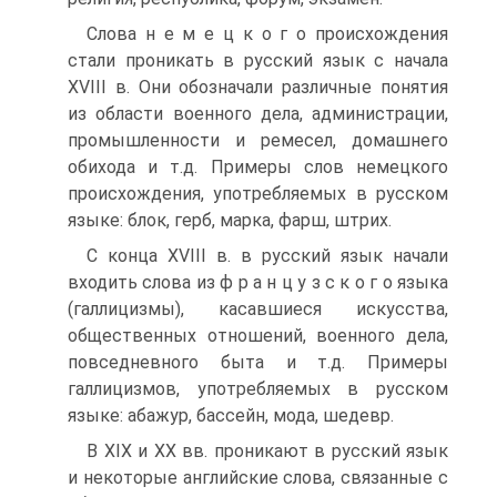
Слова н е м е ц к о г о происхождения
стали проникать в русский язык с начала
XVIII в. Они обозначали различные понятия
из области во­енного дела, администрации,
промышленности и ремесел, домашнего
оби­хода и т.д. Примеры слов немецкого
происхождения, употребляемых в русском
языке: блок, герб, марка, фарш, штрих.
С конца XVIII в. в русский язык начали
входить слова из ф р а н ц у з­ с к о г о языка
(галлицизмы), касавшиеся искусства,
общественных от­ношений, военного дела,
повседневного быта и т.д. Примеры
галлицизмов, употребляемых в русском
языке: абажур, бассейн, мода, шедевр.
В XIX и XX вв. проникают в русский язык
и некоторые англий­ские слова, связанные с