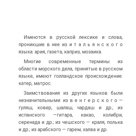
Имеются в русской лексике и слова,
проникшие в нее из и т а л ь я н с к о г о
языка: ария, газета, каприз, мозаика.
Многие современные термины из
области морского дела, принятые в русском
языке, имеют голландское происхождение:
катер, матрос.
Заимствования из других языков были
незначительными: из в е н г е р с к о г о —
гуляш, ковер, шалаш, чардаш и др.; из
испанского —гитара, какао, колибри,
серенада и др.; из чешского — краля, полька
и др.; из арабского — гарем, халва и др.