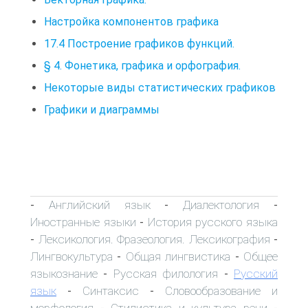
Настройка компонентов графика
17.4 Построение графиков функций.
§ 4. Фонетика, графика и орфография.
Некоторые виды статистических графиков
Графики и диаграммы
Английский язык
Диалектология
-
-
-
Иностранные языки
История русского языка
-
Лексикология. Фразеология. Лексикография
-
-
Лингвокультура
Общая лингвистика
Общее
-
-
языкознание
Русская филология
Русский
-
-
язык
Синтаксис
Словообразование и
-
-
морфология
Стилистика и культура речи