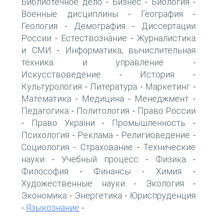
Библиотечное дело
Бизнес
Биология
-
-
-
Военные дисциплины
География
-
-
Геология
Демография
Диссертации
-
-
России
Естествознание
Журналистика
-
-
и СМИ
Информатика, вычислительная
-
техника и управление
-
Искусствоведение
История
-
-
Культурология
Литература
Маркетинг
-
-
-
Математика
Медицина
Менеджмент
-
-
-
Педагогика
Политология
Право России
-
-
Право України
Промышленность
-
-
-
Психология
Реклама
Религиоведение
-
-
-
Социология
Страхование
Технические
-
-
науки
Учебный процесс
Физика
-
-
-
Философия
Финансы
Химия
-
-
-
Художественные науки
Экология
-
-
Экономика
Энергетика
Юриспруденция
-
-
Языкознание
-
-