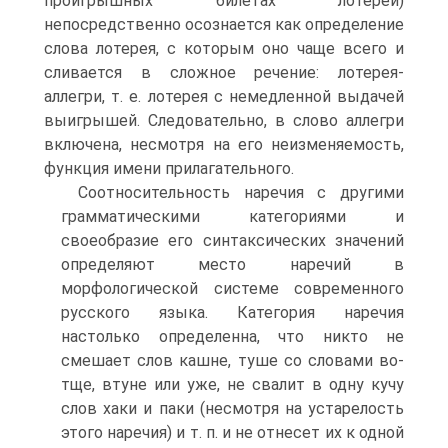
проигрышных билетах лотереи)
непосредственно осознается как определение
слова лотерея, с которым оно чаще всего и
сливается в сложное речение: лотерея-
аллегри, т. е. лотерея с немедленной выдачей
выигрышей. Следовательно, в слово аллегри
включена, несмотря на его неизменяемость,
функция имени прилагательного.
Соотносительность наречия с другими
грамматическими категориями и
своеобразие его синтаксических значений
определяют место наречий в
морфологической системе современного
русского языка. Категория наречия
настолько определенна, что никто не
смешает слов кашне, туше со словами во-
тще, втуне или уже, не свалит в одну кучу
слов хаки и паки (несмотря на устарелость
этого наречия) и т. п. и не отнесет их к одной