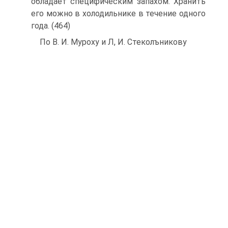
обладает специфическим запахом. Хранить
его можно в холодильнике в течение одного
года. (464)
По В. И. Муроху и Л, И. Стеколъникову