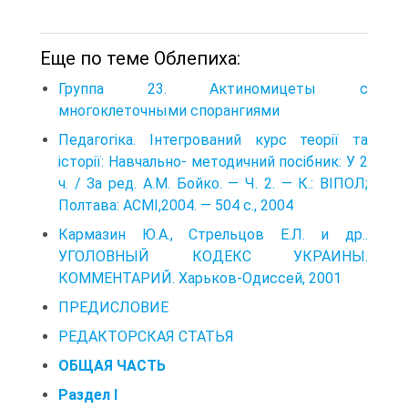
Еще по теме Облепиха:
Группа 23. Актиномицеты с
многоклеточными спорангиями
Педагогіка. Інтегрований курс теорії та
історії: Навчально- методичний посібник: У 2
ч. / За ред. А.М. Бойко. — Ч. 2. — К.: ВІПОЛ;
Полтава: АСМІ,2004. — 504 с., 2004
Кармазин Ю.А., Стрельцов Е.Л. и др..
УГОЛОВНЫЙ КОДЕКС УКРАИНЫ.
КОММЕНТАРИЙ. Харьков-Одиссей, 2001
ПРЕДИСЛОВИЕ
РЕДАКТОРСКАЯ СТАТЬЯ
ОБЩАЯ ЧАСТЬ
Раздел I