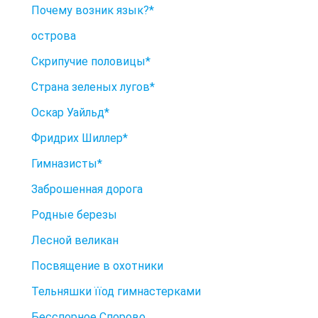
Почему возник язык?*
острова
Скрипучие половицы*
Страна зеленых лугов*
Оскар Уайльд*
Фридрих Шиллер*
Гимназисты*
Заброшенная дорога
Родные березы
Лесной великан
Посвящение в охотники
Тельняшки їїод гимнастерками
Бесспорное Спорово