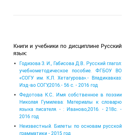
Книги и учебники по дисциплине Русский
язык:
Годизова З. И., Габисова Д.В.. Русский глагол:
учебнометодическое пособие. ФГБОУ ВО
«СОГУ им. К.Л. Хетагурова».- Владикавказ:
Изд-во СОГУ,2016.- 56 с. - 2016 год
Федотова К.С.. Имя собственное в поэзии
Николая Гу­милева: Материалы к словарю
языка писателя. - : Ива­ново,2016. - 218с. -
2016 год
Неизвестный. Билеты по основам русской
грамматики - 2015 год