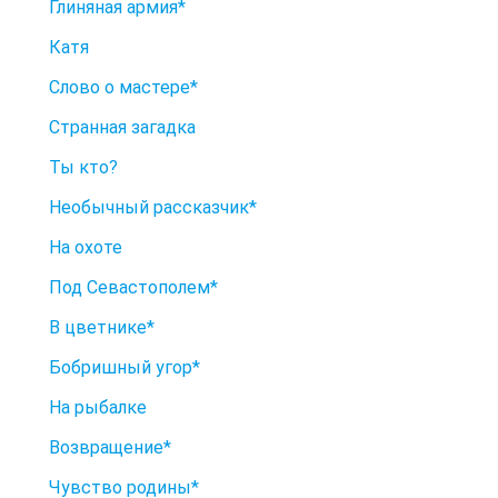
Глиняная армия*
Катя
Слово о мастере*
Странная загадка
Ты кто?
Необычный рассказчик*
На охоте
Под Севастополем*
В цветнике*
Бобришный угор*
На рыбалке
Возвращение*
Чувство родины*